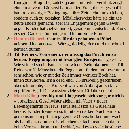
Lindgrens Biografie, zuletzt ja auch in Teilen verfilmt, zeigt
eine kreative und äußerst hartnäckige Frau, die es geschafft
hat, trotz widriger Bedingungen ihre Zeit nicht nur zu leben,
sondern auch zu gestalten. Möglicherweise hätte sie einiges
heute anders gemacht, aber ihr Engagement gegen Gewalt
gegen Kinder hat viel verändert, gerade in Deutschland. Kurz
gesagt: Ganz schön mutige und humorvolle Frau.
Hannes Richert
: Comics für den gehobenen Pöbel
–
gelesen. Und genossen. Witzig, dödelig, derb und manchmal
herrlich dumm.
Till Reiners: Von einem, der auszog das Fürchten zu
lernen. Begegnungen mit besorgten Bürgern.
– gelesen.
Wie schnell so ein Buch schon wieder Zeitdokument ist. Till
Reiners trifft Menschen, die Pegida gut finden und beschreibt
sehr schön, wie er mit der Zeit immer weniger Bock hat,
ihnen zuzuhören. It’s a dead end… Kurzweilig geschrieben,
aber ich fürchte, das Konzept war von Anfang an zu kurz
gegriffen. Egal: Das wussten viele vor 10 Jahren nicht.
Maria Kling
: Freddy und Flo gruseln sich vor gar nichts
– vorgelesen. Geschwister ziehen mit Vater + neuer
Lebensgefährtin in Haus, Haus stellt sich als Gruselhaus
heraus, Kinder freunden sich mit den darken Nachbarn an,
gemeinsam kämpft man gegen die Oberschurken und wächst
als Familie zusammen. Und nebenbei lacht man sich dann
beim Vorlesen krumm und schief, weil es so viele köstliche