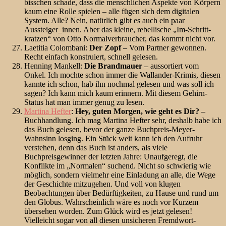
bisschen schade, dass die menschlichen Aspekte von Körpern
kaum eine Rolle spielen – alle fügen sich dem digitalen
System. Alle? Nein, natürlich gibt es auch ein paar
Aussteiger_innen. Aber das kleine, rebellische „Im-Schritt-
kratzen“ von Otto Normalverbraucher, das kommt nicht vor.
Laetitia Colombani:
Der Zopf
– Vom Partner gewonnen.
Recht einfach konstruiert, schnell gelesen.
Henning Mankell:
Die Brandmauer
– aussortiert vom
Onkel. Ich mochte schon immer die Wallander-Krimis, diesen
kannte ich schon, hab ihn nochmal gelesen und was soll ich
sagen? Ich kann mich kaum erinnern. Mit diesem Gehirn-
Status hat man immer genug zu lesen.
Martina Hefter
:
Hey, guten Morgen, wie geht es Dir?
–
Buchhandlung. Ich mag Martina Hefter sehr, deshalb habe ich
das Buch gelesen, bevor der ganze Buchpreis-Meyer-
Wahnsinn losging. Ein Stück weit kann ich den Aufruhr
verstehen, denn das Buch ist anders, als viele
Buchpreisgewinner der letzten Jahre: Unaufgeregt, die
Konflikte im „Normalen“ suchend. Nicht so schwierig wie
möglich, sondern vielmehr eine Einladung an alle, die Wege
der Geschichte mitzugehen. Und voll von klugen
Beobachtungen über Bedürftigkeiten, zu Hause und rund um
den Globus. Wahrscheinlich wäre es noch vor Kurzem
übersehen worden. Zum Glück wird es jetzt gelesen!
Vielleicht sogar von all diesen unsicheren Fremdwort-