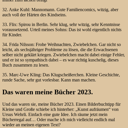
32. Anke Kuhl: Mannomann. Gute Familiencomics, witzig, aber
auch voll der Härten des Kindseins.
33. Flix: Spirou in Berlin. Sehr klug, sehr witzig, sehr Kenntnisse
voraussetzend. Urteil meines Sohns: Das ist wohl eigentlich nichts
für Kinder.
34. Frida Nilsson: Frohe Weihnachten, Zwiebelchen. Gar nicht so
leicht, als sechsjähriger Probleme zu lösen, die die Erwachsenen
selber nicht geklärt kriegen. Zwiebelchen macht dabei einige Fehler,
und er ist so sympathisch dabei – es war richtig kuschelig, dieses
Buch zusammen zu lesen.
35. Marc-Uwe Kling: Das Klugscheißerchen. Kleine Geschichte,
runde Sache, sehr gut vorlesbar. Kann man machen.
Das waren meine Bücher 2023.
Und das waren sie, meine Bücher 2023. Einen Bilderbuchtipp für
Kleine und Große schiebe ich hinterher: „Kunst aufräumen“ von
Ursus Wehrli. Einfach eine gute Idee. Ich räume jetzt mein
Bücherregal auf… Oder mache ich mich vielleicht endlich mal
wieder an meinen eigenen Text?