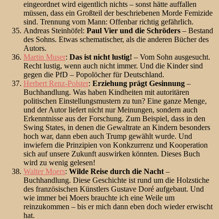
eingeordnet wird eigentlich nichts – sonst hätte auffallen
müssen, dass ein Großteil der beschriebenen Morde Femizide
sind. Trennung vom Mann: Offenbar richtig gefährlich.
Andreas Steinhöfel:
Paul Vier und die Schröders
– Bestand
des Sohns. Etwas schematischer, als die anderen Bücher des
Autors.
Martin Muser
:
Das ist nicht lustig!
– Vom Sohn ausgesucht.
Recht lustig, wenn auch nicht immer. Und die Kinder sind
gegen die PfD – Popolöcher für Deutschland.
Herbert Renz-Polster
:
Erziehung prägt Gesinnung
–
Buchhandlung. Was haben Kindheiten mit autoritären
politischen Einstellungsmustern zu tun? Eine ganze Menge,
und der Autor liefert nicht nur Meinungen, sondern auch
Erkenntnisse aus der Forschung. Zum Beispiel, dass in den
Swing States, in denen die Gewaltrate an Kindern besonders
hoch war, dann eben auch Trump gewählt wurde. Und
inwiefern die Prinzipien von Konkzurrenz und Kooperation
sich auf unsere Zukunft auswirken könnten. Dieses Buch
wird zu wenig gelesen!
Walter Moers
:
Wilde Reise durch die Nacht
–
Buchhandlung. Diese Geschichte ist rund um die Holzstiche
des französischen Künstlers Gustave Doré aufgebaut. Und
wie immer bei Moers brauchte ich eine Weile um
reinzukommen – bis er mich dann eben doch wieder erwischt
hat.