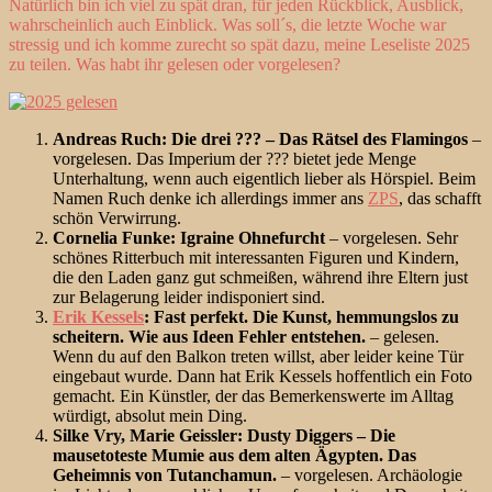
Natürlich bin ich viel zu spät dran, für jeden Rückblick, Ausblick,
wahrscheinlich auch Einblick. Was soll´s, die letzte Woche war
stressig und ich komme zurecht so spät dazu, meine Leseliste 2025
zu teilen. Was habt ihr gelesen oder vorgelesen?
Andreas Ruch: Die drei ??? – Das Rätsel des Flamingos
–
vorgelesen. Das Imperium der ??? bietet jede Menge
Unterhaltung, wenn auch eigentlich lieber als Hörspiel. Beim
Namen Ruch denke ich allerdings immer ans
ZPS
, das schafft
schön Verwirrung.
Cornelia Funke: Igraine Ohnefurcht
– vorgelesen. Sehr
schönes Ritterbuch mit interessanten Figuren und Kindern,
die den Laden ganz gut schmeißen, während ihre Eltern just
zur Belagerung leider indisponiert sind.
Erik Kessels
: Fast perfekt. Die Kunst, hemmungslos zu
scheitern. Wie aus Ideen Fehler entstehen.
– gelesen.
Wenn du auf den Balkon treten willst, aber leider keine Tür
eingebaut wurde. Dann hat Erik Kessels hoffentlich ein Foto
gemacht. Ein Künstler, der das Bemerkenswerte im Alltag
würdigt, absolut mein Ding.
Silke Vry, Marie Geissler: Dusty Diggers – Die
mausetoteste Mumie aus dem alten Ägypten. Das
Geheimnis von Tutanchamun.
– vorgelesen. Archäologie