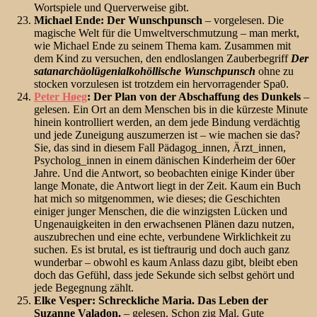
Wortspiele und Querverweise gibt.
Michael Ende: Der Wunschpunsch
– vorgelesen. Die
magische Welt für die Umweltverschmutzung – man merkt,
wie Michael Ende zu seinem Thema kam. Zusammen mit
dem Kind zu versuchen, den endloslangen Zauberbegriff
Der
satanarchäolügenialkohöllische
Wunschpunsch
ohne zu
stocken vorzulesen ist trotzdem ein hervorragender Spa0.
Peter Høeg
: Der Plan von der Abschaffung des Dunkels
–
gelesen. Ein Ort an dem Menschen bis in die kürzeste Minute
hinein kontrolliert werden, an dem jede Bindung verdächtig
und jede Zuneigung auszumerzen ist – wie machen sie das?
Sie, das sind in diesem Fall Pädagog_innen, Ärzt_innen,
Psycholog_innen in einem dänischen Kinderheim der 60er
Jahre. Und die Antwort, so beobachten einige Kinder über
lange Monate, die Antwort liegt in der Zeit. Kaum ein Buch
hat mich so mitgenommen, wie dieses; die Geschichten
einiger junger Menschen, die die winzigsten Lücken und
Ungenauigkeiten in den erwachsenen Plänen dazu nutzen,
auszubrechen und eine echte, verbundene Wirklichkeit zu
suchen. Es ist brutal, es ist tieftraurig und doch auch ganz
wunderbar – obwohl es kaum Anlass dazu gibt, bleibt eben
doch das Gefühl, dass jede Sekunde sich selbst gehört und
jede Begegnung zählt.
Elke Vesper: Schreckliche Maria. Das Leben der
Suzanne Valadon.
– gelesen. Schon zig Mal. Gute