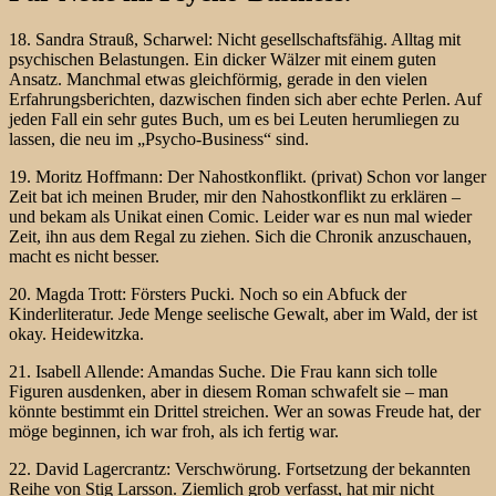
18. Sandra Strauß, Scharwel: Nicht gesellschaftsfähig. Alltag mit
psychischen Belastungen. Ein dicker Wälzer mit einem guten
Ansatz. Manchmal etwas gleichförmig, gerade in den vielen
Erfahrungsberichten, dazwischen finden sich aber echte Perlen. Auf
jeden Fall ein sehr gutes Buch, um es bei Leuten herumliegen zu
lassen, die neu im „Psycho-Business“ sind.
19. Moritz Hoffmann: Der Nahostkonflikt. (privat) Schon vor langer
Zeit bat ich meinen Bruder, mir den Nahostkonflikt zu erklären –
und bekam als Unikat einen Comic. Leider war es nun mal wieder
Zeit, ihn aus dem Regal zu ziehen. Sich die Chronik anzuschauen,
macht es nicht besser.
20. Magda Trott: Försters Pucki. Noch so ein Abfuck der
Kinderliteratur. Jede Menge seelische Gewalt, aber im Wald, der ist
okay. Heidewitzka.
21. Isabell Allende: Amandas Suche. Die Frau kann sich tolle
Figuren ausdenken, aber in diesem Roman schwafelt sie – man
könnte bestimmt ein Drittel streichen. Wer an sowas Freude hat, der
möge beginnen, ich war froh, als ich fertig war.
22. David Lagercrantz: Verschwörung. Fortsetzung der bekannten
Reihe von Stig Larsson. Ziemlich grob verfasst, hat mir nicht