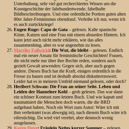
Unterhaltung, sehr viel gut recherchiertes Wissen um die
Kunstgeschichte der Jahrhundertwende, fabelhafte
Bildbeschreibungen. Und eine ordentliche Portion guten alten
80er Jahre-Feminismus obendrauf. Verleihe ich nur, wenn ich
es auch zurückkriege!
Eugen Ruge: Capo de Gata
– gelesen. Kalte spanische
Küste, Katzen und eine Frau mit einem absurden Hintern. Ich
kann jetzt auch nicht mehr erklären, wie das alles
zusammenhing, aber es war angenehm zu lesen.
Mareike Fallwickl
: Die Wut, die bleibt
– gelesen. Endlich
mal ein neuer Ansatz für feministische Geschichten! Frauen,
die nicht mehr nur über ihre Rechte reden, sondern auch
gezielt Gewalt anwenden: Gegen sich, aber auch gegen
andere. Dieses Buch hat die Kraft, einigen ordentlich in die
Fresse zu hauen und ist deshalb absolut diskutierenswert.
Leider hat es in meinem Umfeld niemand gelesen, oder doch?
Heribert Schwan: Die Frau an seiner Seite. Leben und
Leiden der Hannelore Kohl
– grob gelesen. Das war dann
ein schöner Kontrast zum letzten Buch. Und wie kaputt und
traumatisiert die Menschen doch waren, die die BRD
aufgebaut haben. Noch ein Wort zum Autor: Wäre ich mit
ihm verheiratet (was abwegig ist), nach diesem Buch wäre ich
eifersüchtig. Da wird viel verehrt, aber dennoch wenig
ausgelassen.
Karen Duve
: Fräulein Nettes kurzer Sommer
– gelesen.