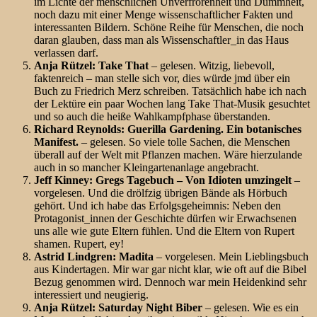
im Lichte der menschlichen Unverfrorenheit und Dummheit,
noch dazu mit einer Menge wissenschaftlicher Fakten und
interessanten Bildern. Schöne Reihe für Menschen, die noch
daran glauben, dass man als Wissenschaftler_in das Haus
verlassen darf.
Anja Rützel: Take That
– gelesen. Witzig, liebevoll,
faktenreich – man stelle sich vor, dies würde jmd über ein
Buch zu Friedrich Merz schreiben. Tatsächlich habe ich nach
der Lektüre ein paar Wochen lang Take That-Musik gesuchtet
und so auch die heiße Wahlkampfphase überstanden.
Richard Reynolds: Guerilla Gardening. Ein botanisches
Manifest.
– gelesen. So viele tolle Sachen, die Menschen
überall auf der Welt mit Pflanzen machen. Wäre hierzulande
auch in so mancher Kleingartenanlage angebracht.
Jeff Kinney: Gregs Tagebuch – Von Idioten umzingelt
–
vorgelesen. Und die drölfzig übrigen Bände als Hörbuch
gehört. Und ich habe das Erfolgsgeheimnis: Neben den
Protagonist_innen der Geschichte dürfen wir Erwachsenen
uns alle wie gute Eltern fühlen. Und die Eltern von Rupert
shamen. Rupert, ey!
Astrid Lindgren: Madita
– vorgelesen. Mein Lieblingsbuch
aus Kindertagen. Mir war gar nicht klar, wie oft auf die Bibel
Bezug genommen wird. Dennoch war mein Heidenkind sehr
interessiert und neugierig.
Anja Rützel: Saturday Night Biber
– gelesen. Wie es ein