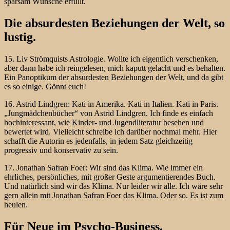
sparsam Wünsche erfüllt.
Die absurdesten Beziehungen der Welt, so
lustig.
15. Liv Strömquists Astrologie. Wollte ich eigentlich verschenken,
aber dann habe ich reingelesen, mich kaputt gelacht und es behalten.
Ein Panoptikum der absurdesten Beziehungen der Welt, und da gibt
es so einige. Gönnt euch!
16. Astrid Lindgren: Kati in Amerika. Kati in Italien. Kati in Paris.
„Jungmädchenbücher“ von Astrid Lindgren. Ich finde es einfach
hochinteressant, wie Kinder- und Jugendliteratur besehen und
bewertet wird. Vielleicht schreibe ich darüber nochmal mehr. Hier
schafft die Autorin es jedenfalls, in jedem Satz gleichzeitig
progressiv und konservativ zu sein.
17. Jonathan Safran Foer: Wir sind das Klima. Wie immer ein
ehrliches, persönliches, mit großer Geste argumentierendes Buch.
Und natürlich sind wir das Klima. Nur leider wir alle. Ich wäre sehr
gern allein mit Jonathan Safran Foer das Klima. Oder so. Es ist zum
heulen.
Für Neue im Psycho-Business.