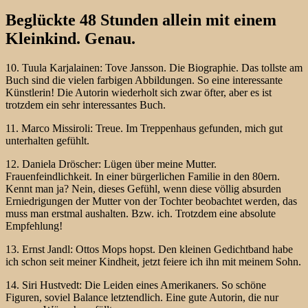
Beglückte 48 Stunden allein mit einem
Kleinkind. Genau.
10. Tuula Karjalainen: Tove Jansson. Die Biographie. Das tollste am
Buch sind die vielen farbigen Abbildungen. So eine interessante
Künstlerin! Die Autorin wiederholt sich zwar öfter, aber es ist
trotzdem ein sehr interessantes Buch.
11. Marco Missiroli: Treue. Im Treppenhaus gefunden, mich gut
unterhalten gefühlt.
12. Daniela Dröscher: Lügen über meine Mutter.
Frauenfeindlichkeit. In einer bürgerlichen Familie in den 80ern.
Kennt man ja? Nein, dieses Gefühl, wenn diese völlig absurden
Erniedrigungen der Mutter von der Tochter beobachtet werden, das
muss man erstmal aushalten. Bzw. ich. Trotzdem eine absolute
Empfehlung!
13. Ernst Jandl: Ottos Mops hopst. Den kleinen Gedichtband habe
ich schon seit meiner Kindheit, jetzt feiere ich ihn mit meinem Sohn.
14. Siri Hustvedt: Die Leiden eines Amerikaners. So schöne
Figuren, soviel Balance letztendlich. Eine gute Autorin, die nur