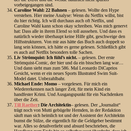
vorbeigegangen sind.
Caroline Wahl: 22 Bahnen
– gelesen. Wollte den Hype
verstehen. Hier meine Analyse: Wenn du Netflix willst, bist
du hier richtig. Ich will durchaus auch oft Netflix, und
Caroline Wahl kann schon okay schreiben. Was mich genervt
hat: Dass alle in ihrem Elend so toll aussehen. Und dass es
natürlich wieder überhaupt keine Hilfe gibt, geschweige den
Hilfsstrukturen. Von mir aus hätte das Buch auch doppelt so
lang sein können, ich hätte es gerne gelesen. Schließlich gibt
es auch auf Netflix besonders tolle Sachen.
Liv Strömquist: Ich fühl’s nicht.
– gelesen. Der erste
Strömquist-Comic, der hier und da ein bisschen lang war…
Und dann sieht man zum 586. Mal Leonardo DiCaprios
Gesicht, wenn er ein neues Sports Illustrated Swim Suit-
Model datet. Unbezahlbahr.
Michael Ende: Momo
– vorgelesen. Für mich ein
Wiedererkennen nach langer Zeit, für mein Kind ein
handfester Krimi. Und Ausgangspunkt für ein Nachdenken
über die Zeit.
Till Raether
: Die Architektin
– gelesen. Der „Journalist“
trägt noch von Mutti gebügelte Hemden, in der Redaktion
säuft man sich heimlich tot und der Assistent der Architektin
bumst die Sülze, die eigentlich für die Geldgeber bestimmt
war. Alles so detailverliebt und absurd beschrieben, die