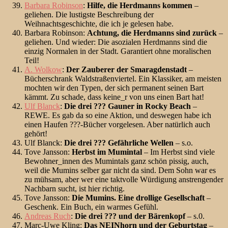
Barbara Robinson
:
Hilfe, die Herdmanns kommen
–
geliehen. Die lustigste Beschreibung der
Weihnachtsgeschichte, die ich je gelesen habe.
Barbara Robinson:
Achtung, die Herdmanns sind zurück
–
geliehen. Und wieder: Die asozialen Herdmanns sind die
einzig Normalen in der Stadt. Garantiert ohne moralischen
Teil!
A. Wolkow
:
Der Zauberer der Smaragdenstadt
–
Bücherschrank Waldstraßenviertel. Ein Klassiker, am meisten
mochten wir den Typen, der sich permanent seinen Bart
kämmt. Zu schade, dass keine_r von uns einen Bart hat!
Ulf Blanck
:
Die drei ??? Gauner in Rocky Beach
–
REWE. Es gab da so eine Aktion, und deswegen habe ich
einen Haufen ???-Bücher vorgelesen. Aber natürlich auch
gehört!
Ulf Blanck:
Die drei ??? Gefährliche Wellen
– s.o.
Tove Jansson:
Herbst im Mumintal
– Im Herbst sind viele
Bewohner_innen des Mumintals ganz schön pissig, auch,
weil die Mumins selber gar nicht da sind. Dem Sohn war es
zu mühsam, aber wer eine taktvolle Würdigung anstrengender
Nachbarn sucht, ist hier richtig.
Tove Jansson:
Die Mumins. Eine drollige Gesellschaft
–
Geschenk. Ein Buch, ein warmes Gefühl.
Andreas Ruch
:
Die drei ??? und der Bärenkopf
– s.0.
Marc-Uwe Kling:
Das NEINhorn und der Geburtstag
–