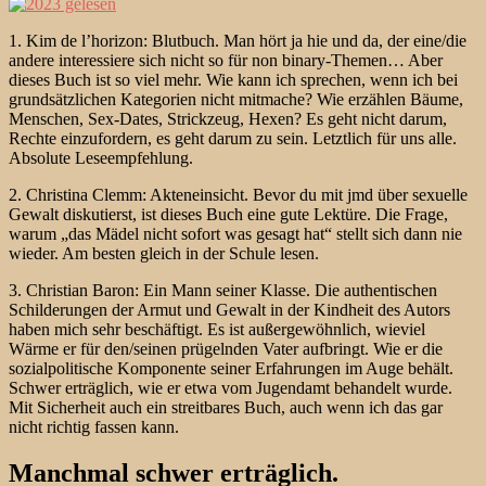
1. Kim de l’horizon: Blutbuch. Man hört ja hie und da, der eine/die
andere interessiere sich nicht so für non binary-Themen… Aber
dieses Buch ist so viel mehr. Wie kann ich sprechen, wenn ich bei
grundsätzlichen Kategorien nicht mitmache? Wie erzählen Bäume,
Menschen, Sex-Dates, Strickzeug, Hexen? Es geht nicht darum,
Rechte einzufordern, es geht darum zu sein. Letztlich für uns alle.
Absolute Leseempfehlung.
2. Christina Clemm: Akteneinsicht. Bevor du mit jmd über sexuelle
Gewalt diskutierst, ist dieses Buch eine gute Lektüre. Die Frage,
warum „das Mädel nicht sofort was gesagt hat“ stellt sich dann nie
wieder. Am besten gleich in der Schule lesen.
3. Christian Baron: Ein Mann seiner Klasse. Die authentischen
Schilderungen der Armut und Gewalt in der Kindheit des Autors
haben mich sehr beschäftigt. Es ist außergewöhnlich, wieviel
Wärme er für den/seinen prügelnden Vater aufbringt. Wie er die
sozialpolitische Komponente seiner Erfahrungen im Auge behält.
Schwer erträglich, wie er etwa vom Jugendamt behandelt wurde.
Mit Sicherheit auch ein streitbares Buch, auch wenn ich das gar
nicht richtig fassen kann.
Manchmal schwer erträglich.