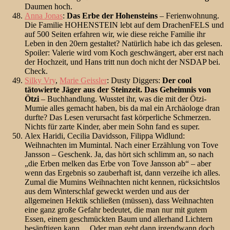
Daumen hoch.
Anna Jonas
:
Das Erbe der Hohensteins
– Ferienwohnung.
Die Familie HOHENSTEIN lebt auf dem DrachenFELS und
auf 500 Seiten erfahren wir, wie diese reiche Familie ihr
Leben in den 20ern gestaltet? Natürlich habe ich das gelesen.
Spoiler: Valerie wird vom Koch geschwängert, aber erst nach
der Hochzeit, und Hans tritt nun doch nicht der NSDAP bei.
Check.
Silky Vry
,
Marie Geissler
: Dusty Diggers:
Der cool
tätowierte Jäger aus der Steinzeit. Das Geheimnis von
Ötzi
– Buchhandlung. Wusstet ihr, was die mit der Ötzi-
Mumie alles gemacht haben, bis da mal ein Archäologe dran
durfte? Das Lesen verursacht fast körperliche Schmerzen.
Nichts für zarte Kinder, aber mein Sohn fand es super.
Alex Haridi, Cecilia Davidsson, Filippa Widlund:
Weihnachten im Mumintal. Nach einer Erzählung von Tove
Jansson – Geschenk. Ja, das hört sich schlimm an, so nach
„die Erben melken das Erbe von Tove Jansson ab“ – aber
wenn das Ergebnis so zauberhaft ist, dann verzeihe ich alles.
Zumal die Mumins Weihnachten nicht kennen, rücksichtslos
aus dem Winterschlaf geweckt werden und aus der
allgemeinen Hektik schließen (müssen), dass Weihnachten
eine ganz große Gefahr bedeutet, die man nur mit gutem
Essen, einem geschmückten Baum und allerhand Lichtern
besänftigen kann… Oder man geht dann irgendwann doch