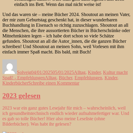
einfach ins Bett. Wenn das mal nicht weise ist!
Und das waren sie – meine Bücher 2024. Shoutout an meinen Vater,
der mir zum Geburtstag geschenkt hat, in dieser wunderbaren
Buchhandlung in Eisenach so richtig zuzuschlagen. Shoutout an all
die Menschen, die ihre aussortierten Bücher in Bücherschränke oder
Mitnehmkisten legen – ich habe dort schon so viele Schätze
gefunden. Shoutout an all die Autor_innen, die die ganzen Bücher
schreiben! Und Shoutout an meinen Sohn, weil Vorlesen mit ihm
einfach immer Spaß macht. Bis bald, mit Buch!
Autor
Veröffentlicht
Kategorien
am
Solveig
04/01/2025
05/01/2025
Alltag
,
Kinder
,
Kultur macht
Schlagwörter
Spaß! - Empfehlungen
Alltag
,
Bücher
,
Empfehlungen
,
Kinder
,
zu
Kinderbücher
Schreibe einen Kommentar
2024
gelesen
2023 gelesen
2023 war ein ganz gutes Lesejahr für mich – wahrscheinlich, weil
ich gesundheitstechnisch endlich wieder aufnahmefertiger war. Und
es gab so tolle Bücher! Hier also meine Leseliste (ohne
Bilderbücher). Was habt ihr gelesen?