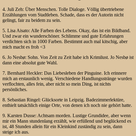
4. Juli Zeh: Über Menschen. Tolle Dialoge. Völlig übertriebene
Erzählungen vom Stadtleben. Schade, dass es der Autorin nicht
gelingt, fair zu beidem zu sein.
5. Lisa Aisato: Alle Farben des Lebens. Okay, das ist ein Bildband.
Und zwar ein wunderschöner. Schlimme und gute Erfahrungen
verdichten sich in 1000 Farben. Bestimmt auch mal kitschig, aber
mich macht es froh <3
6. Jo Nesbø: Sohn. Von Zeit zu Zeit habe ich Krimilust. Jo Nesbø ist
dann eine absolut gute Wahl.
7. Bernhard Heckler: Das Liebesleben der Pinguine. Ich erinnere
mich an erstaunlich wenig. Verschiedene Handlungsstränge wurden
verflochten, alles fein, aber nicht so mein Ding, ist nichts
persönliches.
8. Sebastian Ringel: Glücksorte in Leipzig. Badezimmerlektüre,
enthielt tatsächlich einige Orte, von denen ich noch nie gehört hatte.
9. Karsten Dusse: Achtsam morden. Lustige Grundidee, aber wenn
mir ein Mann stundenlang erzählt, wie erfüllend und beglückend es
ist, 48 Stunden allein für ein Kleinkind zuständig zu sein, dann
steige ich aus.