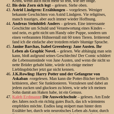
Krimi, wenn auch nicht mehr so fein, wie der obige.
Bis dein Zorn sich legt
– gelesen. Siehe oben.
Astrid Lindgren: Erzählungen
– vorgelesen. Weniger
bekannte Geschichten von Astrid Lindgren. Vie religiöses,
manch trauriges, aber auch immer wieder Hoffnung.
Andreas Steinhöfel: Anders
– gelesen. Eine interessante
Geschichte um Schuld und Verantwortung eines Kindes –
und nein, es geht nicht um Handy oder Puppe, sondern um
einen verbrannten Hühnerstall mit 60 toten Tieren. Irritierend
fand ich die einfache aber trotzdem relativ blumige Sprache.
Janine Barchas, Isabel Greenberg: Jane Austen. Ihr
Leben als Graphic Novel.
– gelesen. Wie abhängig man sein
kann, bloß aufgrund seines Geschlechts! Der Comic schildert
die Lebensumstände von Jane Austen, und wenn die nicht so
nette Brüder gehabt hätte, würde ich einige meiner
Lieblingsbücher jetzt gar nicht kennen.
J.K.Rowling: Harry Potter und der Gefangene von
Askaban
-vorgelesen. Man kann die Potter-Bücher trefflich
kritisieren, aber: Sie funktionieren. Vorzulesen und dabei an
jedem zucken und glucksen zu hören, wie sehr ich meinen
Sohn damit am Haken habe, ist ein Genuss.
Kaleb Erdmann
: Die Ausweichschule
– gelesen. Am Ende
des Jahres noch ein richtig gutes Buch, das ich wärmstens
empfehlen möchte. Endlos lang stolpert man hinter dem
Erzähler her, durch sein neurotisches Leben als Autor, durch