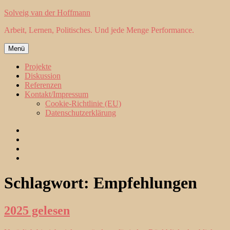
Zum
Solveig van der Hoffmann
Inhalt
Arbeit, Lernen, Politisches. Und jede Menge Performance.
springen
Menü
Projekte
Diskussion
Referenzen
Kontakt/Impressum
Cookie-Richtlinie (EU)
Datenschutzerklärung
Projekte
Diskussion
Referenzen
Kontakt/Impressum
Schlagwort:
Empfehlungen
2025 gelesen