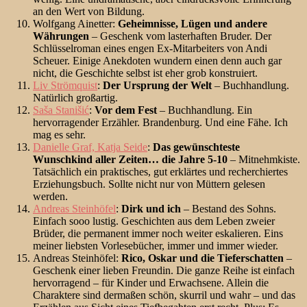
an den Wert von Bildung.
Wolfgang Ainetter:
Geheimnisse, Lügen und andere
Währungen
– Geschenk vom lasterhaften Bruder. Der
Schlüsselroman eines engen Ex-Mitarbeiters von Andi
Scheuer. Einige Anekdoten wundern einen denn auch gar
nicht, die Geschichte selbst ist eher grob konstruiert.
Liv Strömquist
:
Der Ursprung der Welt
– Buchhandlung.
Natürlich großartig.
Saša Stanišić
:
Vor dem Fest
– Buchhandlung. Ein
hervorragender Erzähler. Brandenburg. Und eine Fähe. Ich
mag es sehr.
Danielle Graf, Katja Seide
:
Das gewünschteste
Wunschkind aller Zeiten… die Jahre 5-10
– Mitnehmkiste.
Tatsächlich ein praktisches, gut erklärtes und recherchiertes
Erziehungsbuch. Sollte nicht nur von Müttern gelesen
werden.
Andreas Steinhöfel
:
Dirk und ich
– Bestand des Sohns.
Einfach sooo lustig. Geschichten aus dem Leben zweier
Brüder, die permanent immer noch weiter eskalieren. Eins
meiner liebsten Vorlesebücher, immer und immer wieder.
Andreas Steinhöfel:
Rico, Oskar und die Tieferschatten
–
Geschenk einer lieben Freundin. Die ganze Reihe ist einfach
hervorragend – für Kinder und Erwachsene. Allein die
Charaktere sind dermaßen schön, skurril und wahr – und das