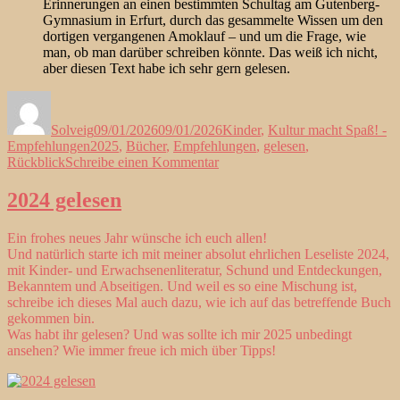
Erinnerungen an einen bestimmten Schultag am Gutenberg-
Gymnasium in Erfurt, durch das gesammelte Wissen um den
dortigen vergangenen Amoklauf – und um die Frage, wie
man, ob man darüber schreiben könnte. Das weiß ich nicht,
aber diesen Text habe ich sehr gern gelesen.
Autor
Veröffentlicht
Kategorien
am
Solveig
09/01/2026
09/01/2026
Kinder
,
Kultur macht Spaß! -
Schlagwörter
Empfehlungen
2025
,
Bücher
,
Empfehlungen
,
gelesen
,
zu
Rückblick
Schreibe einen Kommentar
2025
gelesen
2024 gelesen
Ein frohes neues Jahr wünsche ich euch allen!
Und natürlich starte ich mit meiner absolut ehrlichen Leseliste 2024,
mit Kinder- und Erwachsenenliteratur, Schund und Entdeckungen,
Bekanntem und Abseitigen. Und weil es so eine Mischung ist,
schreibe ich dieses Mal auch dazu, wie ich auf das betreffende Buch
gekommen bin.
Was habt ihr gelesen? Und was sollte ich mir 2025 unbedingt
ansehen? Wie immer freue ich mich über Tipps!