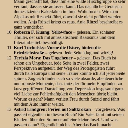
Mann geschafft hat, dass ihm eine wilde Hirschgruppe so sehr
vertraut, dass er sie anfassen kann. Das nächtliche Geräusch
domestizierten Kakerlaken in ihren Wohnboxen. Wie man
Alpakas mit Respekt führt, obwohl sie nicht geführt werden
wollen. Anja Rützel kriegt es raus, Anja Rützel beschreibt es
ganz wunderbar.
Rebecca F. Kuang: Yellowface
– gelesen. Ein schlauer
Thriller, der sich mit antiasiatischem Rassismus und dem
Literaturbetrieb beschäftigt.
Kurt Tucholsky: Vorne die Ostsee, hinten die
Friedrichstraße
– gelesen. Jede Seite klug und witzig!
Terézia Mora: Das Ungeheuer
– gelesen. Das Buch ist
schon ein Ungeheuer, jede Seite in zwei Felder, zwei
Perspektiven aufgeteilt, der Weg des Protagogisten führt
durch halb Europa und seine Trauer konnte ich auf jeder Seite
spüren. Zugleich finden sich so viele absurde, abenteuerliche
und robuste Momente, dass trotz der für mein Empfinden zu
kurz gegriffenen Darstellung von Depression insgesamt ganz
viel Liebe zur Fehlerhaftigkeit den Menschen übrig bleibt.
Worum es geht? Mann verliert Frau durch Suizid und fährt
mit dem Auto immer weiter.
Astrid Lindgren: Ferien auf Saltkrokan
– vorgelesen. Was
passiert eigentlich in diesem Buch? Ein Vater fährt mit seinen
Kindern über den Sommer auf eine kleine Insel. Und was
passiert dann? Eigentlich nichts. Aber das Buch macht