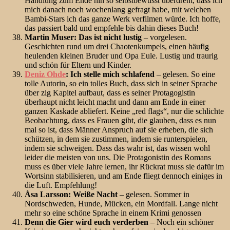
Handlung zum Ende hin so selbstbewusst überdreht, dass ich
mich danach noch wochenlang gefragt habe, mit welchen
Bambi-Stars ich das ganze Werk verfilmen würde. Ich hoffe,
das passiert bald und empfehle bis dahin dieses Buch!
Martin Muser: Das ist nicht lustig
– vorgelesen.
Geschichten rund um drei Chaotenkumpels, einen häufig
heulenden kleinen Bruder und Opa Eule. Lustig und traurig
und schön für Eltern und Kinder.
Deniz Ohde
: Ich stelle mich schlafend
– gelesen. So eine
tolle Autorin, so ein tolles Buch, dass sich in seiner Sprache
über zig Kapitel aufbaut, dass es seiner Protagogistin
überhaupt nicht leicht macht und dann am Ende in einer
ganzen Kaskade abliefert. Keine „red flags“, nur die schlichte
Beobachtung, dass es Frauen gibt, die glauben, dass es nun
mal so ist, dass Männer Anspruch auf sie erheben, die sich
schützen, in dem sie zustimmen, indem sie runterspielen,
indem sie schweigen. Dass das wahr ist, das wissen wohl
leider die meisten von uns. Die Protagonistin des Romans
muss es über viele Jahre lernen, ihr Rückrat muss sie dafür im
Wortsinn stabilisieren, und am Ende fliegt dennoch einiges in
die Luft. Empfehlung!
Åsa Larsson: Weiße Nacht
– gelesen. Sommer in
Nordschweden, Hunde, Mücken, ein Mordfall. Lange nicht
mehr so eine schöne Sprache in einem Krimi genossen
Denn die Gier wird euch verderben
– Noch ein schöner