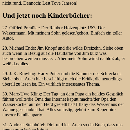
nicht rund. Dennoch: Lest Tove Jansson!
Und jetzt noch Kinderbücher:
27. Otfried Preußler: Der Räuber Hotzenplotz 1&3, Der
Wassermann. Mit meinem Sohn gelesen/gehört. Einfach ein toller
Autor.
28. Michael Ende: Jim Knopf und die wilde Dreizehn. Siehe oben,
auch wenn in Bezug auf die Hautfarbe von Jim kurz was
besprochen werden musste… Aber mein Sohn winkt da bloß ab, er
weiß das alles.
29. J. K. Rowling: Harry Potter und die Kammer des Schreckens.
Siehe oben. Auch hier beschäftigt mich die Kritik, die neuerdings
überall zu lesen ist. Ein wirklich interessantes Thema.
30. Marc-Uwe Kling: Der Tag, an dem Papa ein heikles Gespräch
führen wollte/die Oma das Internet kaputt machte/der Opa den
Wasserkocher auf den Herd gestellt hat/Tiffany das Wasser aus der
Wanne geschaukelt hat. Alles so lustig, gehört zum Repertoire
unserer Familienparty.
31. Andreas Steinhöfel: Dirk und ich. Auch so ein Buch, dass uns
immer zum lachen bringt