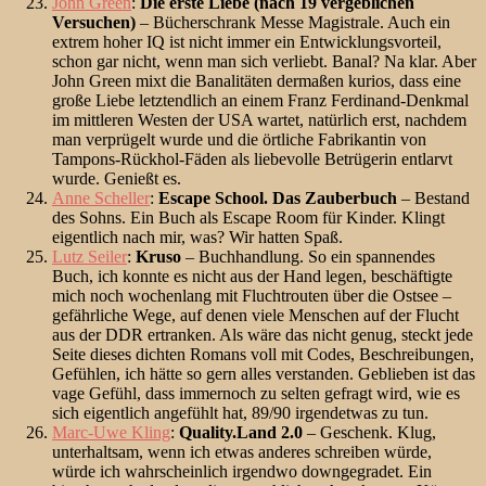
John Green
:
Die erste Liebe (nach 19 vergeblichen
Versuchen)
– Bücherschrank Messe Magistrale. Auch ein
extrem hoher IQ ist nicht immer ein Entwicklungsvorteil,
schon gar nicht, wenn man sich verliebt. Banal? Na klar. Aber
John Green mixt die Banalitäten dermaßen kurios, dass eine
große Liebe letztendlich an einem Franz Ferdinand-Denkmal
im mittleren Westen der USA wartet, natürlich erst, nachdem
man verprügelt wurde und die örtliche Fabrikantin von
Tampons-Rückhol-Fäden als liebevolle Betrügerin entlarvt
wurde. Genießt es.
Anne Scheller
:
Escape School. Das Zauberbuch
– Bestand
des Sohns. Ein Buch als Escape Room für Kinder. Klingt
eigentlich nach mir, was? Wir hatten Spaß.
Lutz Seiler
:
Kruso
– Buchhandlung. So ein spannendes
Buch, ich konnte es nicht aus der Hand legen, beschäftigte
mich noch wochenlang mit Fluchtrouten über die Ostsee –
gefährliche Wege, auf denen viele Menschen auf der Flucht
aus der DDR ertranken. Als wäre das nicht genug, steckt jede
Seite dieses dichten Romans voll mit Codes, Beschreibungen,
Gefühlen, ich hätte so gern alles verstanden. Geblieben ist das
vage Gefühl, dass immernoch zu selten gefragt wird, wie es
sich eigentlich angefühlt hat, 89/90 irgendetwas zu tun.
Marc-Uwe Kling
:
Quality.Land 2.0
– Geschenk. Klug,
unterhaltsam, wenn ich etwas anderes schreiben würde,
würde ich wahrscheinlich irgendwo downgegradet. Ein