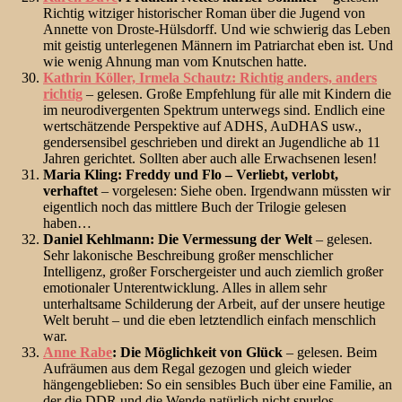
Richtig witziger historischer Roman über die Jugend von
Annette von Droste-Hülsdorff. Und wie schwierig das Leben
mit geistig unterlegenen Männern im Patriarchat eben ist. Und
wie wenig Ahnung man vom Knutschen hatte.
Kathrin Köller, Irmela Schautz: Richtig anders, anders
richtig
– gelesen. Große Empfehlung für alle mit Kindern die
im neurodivergenten Spektrum unterwegs sind. Endlich eine
wertschätzende Perspektive auf ADHS, AuDHAS usw.,
gendersensibel geschrieben und direkt an Jugendliche ab 11
Jahren gerichtet. Sollten aber auch alle Erwachsenen lesen!
Maria Kling: Freddy und Flo – Verliebt, verlobt,
verhaftet
– vorgelesen: Siehe oben. Irgendwann müssten wir
eigentlich noch das mittlere Buch der Trilogie gelesen
haben…
Daniel Kehlmann: Die Vermessung der Welt
– gelesen.
Sehr lakonische Beschreibung großer menschlicher
Intelligenz, großer Forschergeister und auch ziemlich großer
emotionaler Unterentwicklung. Alles in allem sehr
unterhaltsame Schilderung der Arbeit, auf der unsere heutige
Welt beruht – und die eben letztendlich einfach menschlich
war.
Anne Rabe
: Die Möglichkeit von Glück
– gelesen. Beim
Aufräumen aus dem Regal gezogen und gleich wieder
hängengeblieben: So ein sensibles Buch über eine Familie, an
der die DDR und die Wende natürlich nicht spurlos