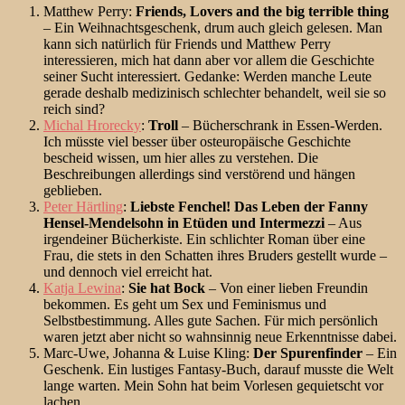
Matthew Perry:
Friends, Lovers and the big terrible thing
– Ein Weihnachtsgeschenk, drum auch gleich gelesen. Man
kann sich natürlich für Friends und Matthew Perry
interessieren, mich hat dann aber vor allem die Geschichte
seiner Sucht interessiert. Gedanke: Werden manche Leute
gerade deshalb medizinisch schlechter behandelt, weil sie so
reich sind?
Michal Hrorecky
:
Troll
– Bücherschrank in Essen-Werden.
Ich müsste viel besser über osteuropäische Geschichte
bescheid wissen, um hier alles zu verstehen. Die
Beschreibungen allerdings sind verstörend und hängen
geblieben.
Peter Härtling
:
Liebste Fenchel! Das Leben der Fanny
Hensel-Mendelsohn in Etüden und Intermezzi
– Aus
irgendeiner Bücherkiste. Ein schlichter Roman über eine
Frau, die stets in den Schatten ihres Bruders gestellt wurde –
und dennoch viel erreicht hat.
Katja Lewina
:
Sie hat Bock
– Von einer lieben Freundin
bekommen. Es geht um Sex und Feminismus und
Selbstbestimmung. Alles gute Sachen. Für mich persönlich
waren jetzt aber nicht so wahnsinnig neue Erkenntnisse dabei.
Marc-Uwe, Johanna & Luise Kling:
Der Spurenfinder
– Ein
Geschenk. Ein lustiges Fantasy-Buch, darauf musste die Welt
lange warten. Mein Sohn hat beim Vorlesen gequietscht vor
lachen.