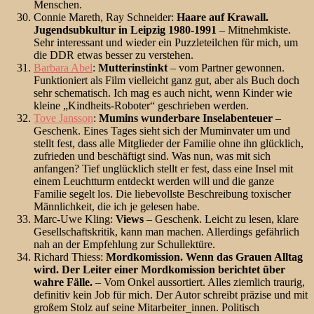
Menschen.
Connie Mareth, Ray Schneider:
Haare auf Krawall.
Jugendsubkultur in Leipzig 1980-1991
– Mitnehmkiste.
Sehr interessant und wieder ein Puzzleteilchen für mich, um
die DDR etwas besser zu verstehen.
Barbara Abel
:
Mutterinstinkt
– vom Partner gewonnen.
Funktioniert als Film vielleicht ganz gut, aber als Buch doch
sehr schematisch. Ich mag es auch nicht, wenn Kinder wie
kleine „Kindheits-Roboter“ geschrieben werden.
Tove Jansson
:
Mumins wunderbare Inselabenteuer
–
Geschenk. Eines Tages sieht sich der Muminvater um und
stellt fest, dass alle Mitglieder der Familie ohne ihn glücklich,
zufrieden und beschäftigt sind. Was nun, was mit sich
anfangen? Tief unglücklich stellt er fest, dass eine Insel mit
einem Leuchtturm entdeckt werden will und die ganze
Familie segelt los. Die liebevollste Beschreibung toxischer
Männlichkeit, die ich je gelesen habe.
Marc-Uwe Kling:
Views
– Geschenk. Leicht zu lesen, klare
Gesellschaftskritik, kann man machen. Allerdings gefährlich
nah an der Empfehlung zur Schullektüre.
Richard Thiess:
Mordkomission. Wenn das Grauen Alltag
wird. Der Leiter einer Mordkomission berichtet über
wahre Fälle.
– Vom Onkel aussortiert. Alles ziemlich traurig,
definitiv kein Job für mich. Der Autor schreibt präzise und mit
großem Stolz auf seine Mitarbeiter_innen. Politisch