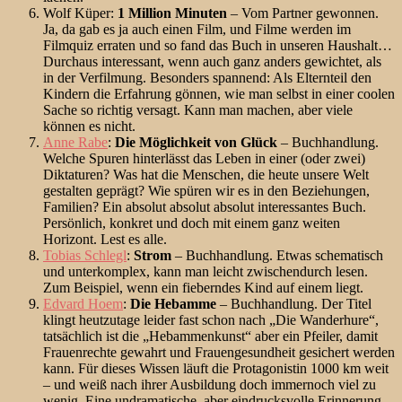
Wolf Küper:
1 Million Minuten
– Vom Partner gewonnen.
Ja, da gab es ja auch einen Film, und Filme werden im
Filmquiz erraten und so fand das Buch in unseren Haushalt…
Durchaus interessant, wenn auch ganz anders gewichtet, als
in der Verfilmung. Besonders spannend: Als Elternteil den
Kindern die Erfahrung gönnen, wie man selbst in einer coolen
Sache so richtig versagt. Kann man machen, aber viele
können es nicht.
Anne Rabe
:
Die Möglichkeit von Glück
– Buchhandlung.
Welche Spuren hinterlässt das Leben in einer (oder zwei)
Diktaturen? Was hat die Menschen, die heute unsere Welt
gestalten geprägt? Wie spüren wir es in den Beziehungen,
Familien? Ein absolut absolut absolut interessantes Buch.
Persönlich, konkret und doch mit einem ganz weiten
Horizont. Lest es alle.
Tobias Schlegl
:
Strom
– Buchhandlung. Etwas schematisch
und unterkomplex, kann man leicht zwischendurch lesen.
Zum Beispiel, wenn ein fieberndes Kind auf einem liegt.
Edvard Hoem
:
Die Hebamme
– Buchhandlung. Der Titel
klingt heutzutage leider fast schon nach „Die Wanderhure“,
tatsächlich ist die „Hebammenkunst“ aber ein Pfeiler, damit
Frauenrechte gewahrt und Frauengesundheit gesichert werden
kann. Für dieses Wissen läuft die Protagonistin 1000 km weit
– und weiß nach ihrer Ausbildung doch immernoch viel zu
wenig. Eine undramatische, aber eindrucksvolle Erinnerung