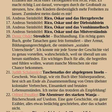
Erzählen aus Sicht eines Tiefbegabten erst recht. Plus: Es
macht richtig Lust darauf, verwegen durch die Großstadt zu
streunen, bzw. den Kindern diesbezüglich mehr Freiheiten zu
lassen. Zumindest meins dankt es mir!
Andreas Steinhöfel:
Rico, Oskar und das Herzgebreche
Andreas Steinhöfel:
Rico, Oskar und der Diebstahlstein
Andreas Steinhöfel:
Rico, Oskar und das Vomhimmelhoch
Andreas Steinhöfel:
Rico, Oskar und das Mistverständnis
Deniz Ohde
:
Streulicht
– Buchhandlung. Ein richtig gutes
Buch, grobe Tatsachen ganz fein formuliert – über Armut,
Bildungsungerechtigkeit, die ominösen „sozialen
Unterschiede“. Ich konnte mir jede Szene der Geschichte viel
zu genau vorstellen, wahrscheinlich, weil sie überall um uns
herum stattfinden. Ein wichtiges Buch für alle, die begreifen
und fühlen wollen, warum manche Menschen nie eine
Chance bekommen.
Judith Schalansky
:
Taschenatlas der abgelegenen Inseln
–
Geschenk. Was klingt, wie ein Buch über Südseeparadiese,
liest sich am Ende als Zusammenstellung von Orten übelster
kolonialer Verbrechen, Einsamkeit und brutalen
Lebensumständen. Ich meine das trotzdem als Empfehlung!
Otfried Preußler
:
Die Abenteuer des starken Wanja
–
Bücherschrank auf Usedom. Eine gute Geschichte, ein guter
Ezähler, alles etwas bedächtig geschrieben, aber das schadet
nicht.