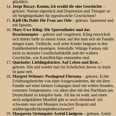
glücklich.
Jorge Bucay: Komm, ich erzähl dir eine Geschichte
–
gelesen. Warum eigentlich sind Depression und Therapie so
oft Steigbügelhalter für irgendwelche Geschichten?
Kjell Ola Dahl: Die Frau aus Oslo
– gelesen. Spannend und
mit Spionin.
Marc-Uwe Kling: Die Spurenfinder und das
Drachenzepter
– gelesen und vorgelesen. Kling entwickelt
sich immer mehr zu einem Autor, auf den man sich als Familie
einigen kann. Vielleicht, weil seine Kinder langsam in den
Familienbetrieb einsteigen. Jedenfalls: Witzige Fantasy mit
nicht zu dezenter Gesellschaftskritik und der wahren
Geschichte, wie Kartoffelchips entstanden sind.
Quichotte: Lieblingsbäcker. Auf Leben und Brot.
–
gelesen. Hin und wieder mal ein Scheibchen davon zu lesen
ist ganz nett.
Margret Wittmer: Postlagend Floreana
– gelesen. Echte
Erfahrungsberichte von einer Ausgewanderten, die mit ihrer
Familie auf einer kleinen Galapagos-Insel mit wilden Hunden,
extremen Temperaturen, vor allem aber mit den Nachbarn aus
Deutschland zu kämpfen hatte. All das ist wahr, und einen
nicht aufgeklärten Mordfall gibt es noch obendrauf. Ich
schwanke nun seit Monaten zwischen Respekt und
seidihreigentlichkomplettbescheuert?!
Margareta Strömquist: Astrid Lindgren
– gelesen. Astrid