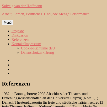
Zum
Solveig van der Hoffmann
Inhalt
Arbeit, Lernen, Politisches. Und jede Menge Performance.
springen
Menü
Projekte
Diskussion
Referenzen
Kontakt/Impressum
Cookie-Richtlinie (EU)
Datenschutzerklärung
Projekte
Diskussion
Referenzen
Kontakt/Impressum
Referenzen
1982 in Bonn geboren; 2008 Abschluss der Theater- und
Erziehungswissenschaften an der Universität Leipzig (Note 1,1).
Danach Theaterpädagogin für freie und städtische Träger; seit 2013
freie Theaterschaffende, Kulturpädagogin und Entwicklerin für