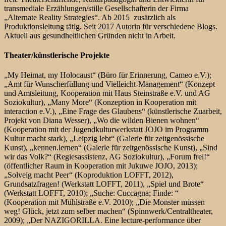
transmediale Erzählungen/stille Gesellschafterin der Firma
„Alternate Reality Strategies“. Ab 2015 zusätzlich als
Produktionsleitung tätig. Seit 2017 Autorin für verschiedene Blogs.
Aktuell aus gesundheitlichen Gründen nicht in Arbeit.
Theater/künstlerische Projekte
„My Heimat, my Holocaust“ (Büro für Erinnerung, Cameo e.V.);
„Amt für Wunscherfüllung und Vielleicht-Management“ (Konzept
und Amtsleitung, Kooperation mit Haus Steinstraße e.V. und AG
Soziokultur), „Many More“ (Konzeption in Kooperation mit
interaction e.V.), „Eine Frage des Glaubens“ (künstlerische Zuarbeit,
Projekt von Diana Wesser), „Wo die wilden Bienen wohnen“
(Kooperation mit der Jugendkulturwerkstatt JOJO im Programm
Kultur macht stark), „Leipzig lebt“ (Galerie für zeitgenössische
Kunst), „kennen.lernen“ (Galerie für zeitgenössische Kunst), „Sind
wir das Volk?“ (Regiesassistenz, AG Soziokultur), „Forum frei!“
(öffentlicher Raum in Kooperation mit Jukuwe JOJO, 2013);
„Solveig macht Peer“ (Koproduktion LOFFT, 2012),
Grundsatzfragen! (Werkstatt LOFFT, 2011), „Spiel und Brote“
(Werkstatt LOFFT, 2010); „Suche: Cuccagna; Finde: “
(Kooperation mit Mühlstraße e.V. 2010); „Die Monster müssen
weg! Glück, jetzt zum selber machen“ (Spinnwerk/Centraltheater,
2009); „Der NAZIGORILLA. Eine lecture-performance über