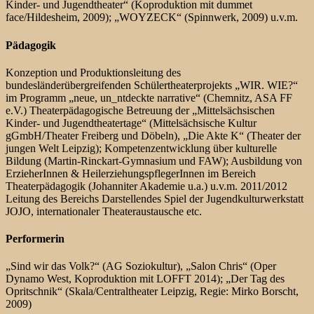
Kinder- und Jugendtheater“ (Koproduktion mit dummet
face/Hildesheim, 2009); „WOYZECK“ (Spinnwerk, 2009) u.v.m.
Pädagogik
Konzeption und Produktionsleitung des
bundesländerübergreifenden Schülertheaterprojekts „WIR. WIE?“
im Programm „neue, un_ntdeckte narrative“ (Chemnitz, ASA FF
e.V.) Theaterpädagogische Betreuung der „Mittelsächsischen
Kinder- und Jugendtheatertage“ (Mittelsächsische Kultur
gGmbH/Theater Freiberg und Döbeln), „Die Akte K“ (Theater der
jungen Welt Leipzig); Kompetenzentwicklung über kulturelle
Bildung (Martin-Rinckart-Gymnasium und FAW); Ausbildung von
ErzieherInnen & HeilerziehungspflegerInnen im Bereich
Theaterpädagogik (Johanniter Akademie u.a.) u.v.m. 2011/2012
Leitung des Bereichs Darstellendes Spiel der Jugendkulturwerkstatt
JOJO, internationaler Theateraustausche etc.
Performerin
„Sind wir das Volk?“ (AG Soziokultur), „Salon Chris“ (Oper
Dynamo West, Koproduktion mit LOFFT 2014); „Der Tag des
Opritschnik“ (Skala/Centraltheater Leipzig, Regie: Mirko Borscht,
2009)