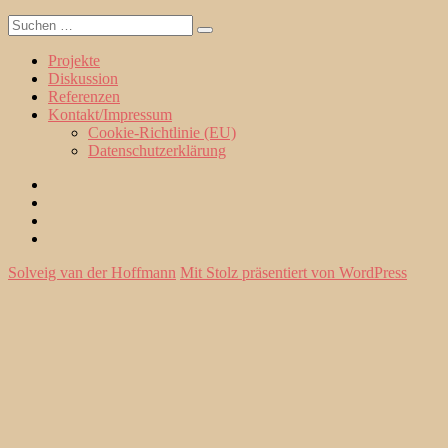
Suche
Suchen
nach:
Projekte
Diskussion
Referenzen
Kontakt/Impressum
Cookie-Richtlinie (EU)
Datenschutzerklärung
Projekte
Diskussion
Referenzen
Kontakt/Impressum
Solveig van der Hoffmann
Mit Stolz präsentiert von WordPress