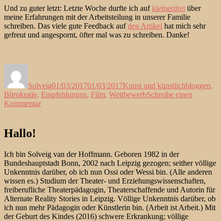
Und zu guter letzt: Letzte Woche durfte ich auf
kleinerdrei
über
meine Erfahrungen mit der Arbeitsteilung in unserer Familie
schreiben. Das viele gute Feedback auf
den Artikel
hat mich sehr
gefreut und angespornt, öfter mal was zu schreiben. Danke!
Autor
Veröffentlicht
Kategorien
Schlagwört
am
Solveig
01/03/2017
01/03/2017
Kunst und künstlich
bloggen
,
Bürokratie
,
Empfehlungen
,
Film
,
Wettbewerb
Schreibe einen
zu
Kommentar
Links
vom,
ähem,
Hallo!
hüstel,
Februar
Ich bin Solveig van der Hoffmann. Geboren 1982 in der
Bundeshauptstadt Bonn, 2002 nach Leipzig gezogen; seither völlige
Unkenntnis darüber, ob ich nun Ossi oder Wessi bin. (Alle anderen
wissen es.) Studium der Theater- und Erziehungswissenschaften,
freiberufliche Theaterpädagogin, Theaterschaffende und Autorin für
Alternate Reality Stories in Leipzig. Völlige Unkenntnis darüber, ob
ich nun mehr Pädagogin oder Künstlerin bin. (Arbeit ist Arbeit.) Mit
der Geburt des Kindes (2016) schwere Erkrankung; völlige