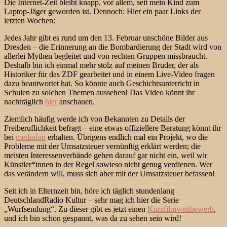
Die Internet-Zeit bleibt knapp, vor allem, seit mein Kind zum
Laptop-Jäger geworden ist. Dennoch: Hier ein paar Links der
letzten Wochen:
Jedes Jahr gibt es rund um den 13. Februar unschöne Bilder aus
Dresden – die Erinnerung an die Bombardierung der Stadt wird von
allerlei Mythen begleitet und von rechten Gruppen missbraucht.
Deshalb bin ich einmal mehr stolz auf meinen Bruder, der als
Historiker für das ZDF gearbeitet und in einem Live-Video fragen
dazu beantwortet hat. So könnte auch Geschichtsunterricht in
Schulen zu solchen Themen aussehen! Das Video könnt ihr
nachträglich
hier
anschauen.
Ziemlich häufig werde ich von Bekannten zu Details der
Freiberuflichkeit befragt – eine etwas offiziellere Beratung könnt ihr
bei
mediafon
erhalten. Übrigens endlich mal ein Projekt, wo die
Probleme mit der Umsatzsteuer vernünftig erklärt werden; die
meisten Interessenverbände gehen darauf gar nicht ein, weil wir
Künstler*innen in der Regel sowieso nicht genug verdienen. Wer
das verändern will, muss sich aber mit der Umsatzsteuer befassen!
Seit ich in Elternzeit bin, höre ich täglich stundenlang
DeutschlandRadio Kultur – sehr mag ich hier die Serie
„Wurfsendung“. Zu dieser gibt es jetzt einen
Kurzfilmwettbewerb
,
und ich bin schon gespannt, was da zu sehen sein wird!