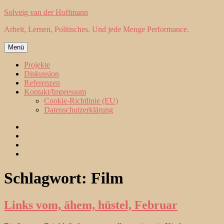
Zum
Solveig van der Hoffmann
Inhalt
Arbeit, Lernen, Politisches. Und jede Menge Performance.
springen
Menü
Projekte
Diskussion
Referenzen
Kontakt/Impressum
Cookie-Richtlinie (EU)
Datenschutzerklärung
Projekte
Diskussion
Referenzen
Kontakt/Impressum
Schlagwort:
Film
Links vom, ähem, hüstel, Februar