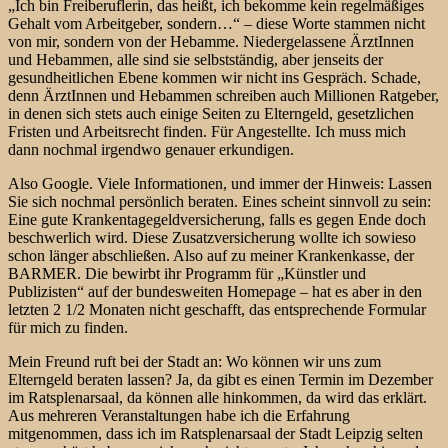
„Ich bin Freiberuflerin, das heißt, ich bekomme kein regelmäßiges
Gehalt vom Arbeitgeber, sondern…“ – diese Worte stammen nicht
von mir, sondern von der Hebamme. Niedergelassene ÄrztInnen
und Hebammen, alle sind sie selbstständig, aber jenseits der
gesundheitlichen Ebene kommen wir nicht ins Gespräch. Schade,
denn ÄrztInnen und Hebammen schreiben auch Millionen Ratgeber,
in denen sich stets auch einige Seiten zu Elterngeld, gesetzlichen
Fristen und Arbeitsrecht finden. Für Angestellte. Ich muss mich
dann nochmal irgendwo genauer erkundigen.
Also Google. Viele Informationen, und immer der Hinweis: Lassen
Sie sich nochmal persönlich beraten. Eines scheint sinnvoll zu sein:
Eine gute Krankentagegeldversicherung, falls es gegen Ende doch
beschwerlich wird. Diese Zusatzversicherung wollte ich sowieso
schon länger abschließen. Also auf zu meiner Krankenkasse, der
BARMER. Die bewirbt ihr Programm für „Künstler und
Publizisten“ auf der bundesweiten Homepage – hat es aber in den
letzten 2 1/2 Monaten nicht geschafft, das entsprechende Formular
für mich zu finden.
Mein Freund ruft bei der Stadt an: Wo können wir uns zum
Elterngeld beraten lassen? Ja, da gibt es einen Termin im Dezember
im Ratsplenarsaal, da können alle hinkommen, da wird das erklärt.
Aus mehreren Veranstaltungen habe ich die Erfahrung
mitgenommen, dass ich im Ratsplenarsaal der Stadt Leipzig selten