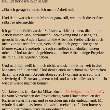
Neulich hörte ich mich sagen:
„Ehrlich gesagt vermisse ich meine Arbeit null.“
Und dann war ich einen Moment ganz still, weil mich dieser Satz
selbst so überraschte.
Ich gehöre definitiv zu den Selbstverwirklicherinnen, die in ihrer
Arbeit immer Sinn, persönliche Entwicklung und Bestätigung
gesucht haben. Anders kann ich die Arbeit als Freiberuflerin auch
nicht vor mir rechtfertigen, verstößt sie doch gegen eine ganze
Menge soziale Standards, die ich eigentlich eingehalten wissen
möchte. Und tatsächlich gehören zu meiner Arbeit einige Projekte,
die mir all das gegeben haben.
Und natürlich weiß ich noch nicht, wie sich die Elternzeit in drei
Monaten anfühlen wird. Und denke auch manchmal mit Schrecken
daran, wie ich mein Arbeitsleben ab 2017 organisieren soll, wie
schwierig das Zeitmanagement wird, und was ich alles so bald nicht
wieder werde machen können.
Vor Jahren las ich Bascha Mikas Buch
„Die Feigheit der Frauen“
,
las vom Vorschieben des Privatlebens, vom Hintenanstellen der
Karierre vieler Frauen, und es erschien mir sehr einleuchtend. Mir
würde das nicht passieren, ich würde meine beruflichen Interessen
nicht hinter meinen privaten einordnen!