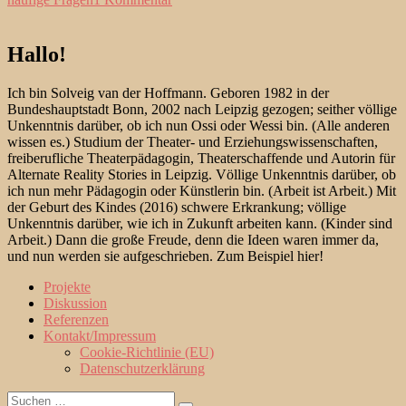
Ein
bisschen
frei.
Hallo!
Mein
berufliches
Ich bin Solveig van der Hoffmann. Geboren 1982 in der
Selbstverständnis.
Bundeshauptstadt Bonn, 2002 nach Leipzig gezogen; seither völlige
Unkenntnis darüber, ob ich nun Ossi oder Wessi bin. (Alle anderen
wissen es.) Studium der Theater- und Erziehungswissenschaften,
freiberufliche Theaterpädagogin, Theaterschaffende und Autorin für
Alternate Reality Stories in Leipzig. Völlige Unkenntnis darüber, ob
ich nun mehr Pädagogin oder Künstlerin bin. (Arbeit ist Arbeit.) Mit
der Geburt des Kindes (2016) schwere Erkrankung; völlige
Unkenntnis darüber, wie ich in Zukunft arbeiten kann. (Kinder sind
Arbeit.) Dann die große Freude, denn die Ideen waren immer da,
und nun werden sie aufgeschrieben. Zum Beispiel hier!
Projekte
Diskussion
Referenzen
Kontakt/Impressum
Cookie-Richtlinie (EU)
Datenschutzerklärung
Suche