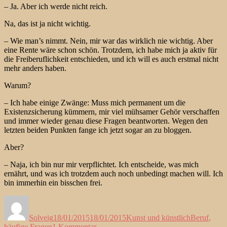
– Ja. Aber ich werde nicht reich.
Na, das ist ja nicht wichtig.
– Wie man’s nimmt. Nein, mir war das wirklich nie wichtig. Aber
eine Rente wäre schon schön. Trotzdem, ich habe mich ja aktiv für
die Freiberuflichkeit entschieden, und ich will es auch erstmal nicht
mehr anders haben.
Warum?
– Ich habe einige Zwänge: Muss mich permanent um die
Existenzsicherung kümmern, mir viel mühsamer Gehör verschaffen
und immer wieder genau diese Fragen beantworten. Wegen den
letzten beiden Punkten fange ich jetzt sogar an zu bloggen.
Aber?
– Naja, ich bin nur mir verpflichtet. Ich entscheide, was mich
ernährt, und was ich trotzdem auch noch unbedingt machen will. Ich
bin immerhin ein bisschen frei.
Autor
Veröffentlicht
Kategorien
Schlagwört
am
Solveig
18/01/2015
18/01/2015
Kunst und künstlich
Beruf
,
zu
häufige Fragen
1 Kommentar