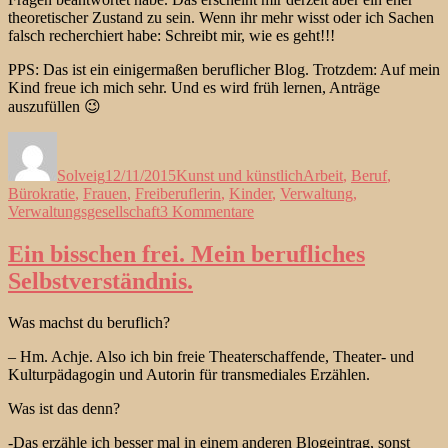
theoretischer Zustand zu sein. Wenn ihr mehr wisst oder ich Sachen
falsch recherchiert habe: Schreibt mir, wie es geht!!!
PPS: Das ist ein einigermaßen beruflicher Blog. Trotzdem: Auf mein
Kind freue ich mich sehr. Und es wird früh lernen, Anträge
auszufüllen 😉
Autor
Veröffentlicht
Kategorien
Schlagwörter
am
Solveig
12/11/2015
Kunst und künstlich
Arbeit
,
Beruf
,
Bürokratie
,
Frauen
,
Freiberuflerin
,
Kinder
,
Verwaltung
,
zu
Verwaltungsgesellschaft
3 Kommentare
Jump
and
Ein bisschen frei. Mein berufliches
Run:
Selbstverständnis.
freiberuflich
Mutter
werden
Was machst du beruflich?
– Hm. Achje. Also ich bin freie Theaterschaffende, Theater- und
Kulturpädagogin und Autorin für transmediales Erzählen.
Was ist das denn?
-Das erzähle ich besser mal in einem anderen Blogeintrag, sonst