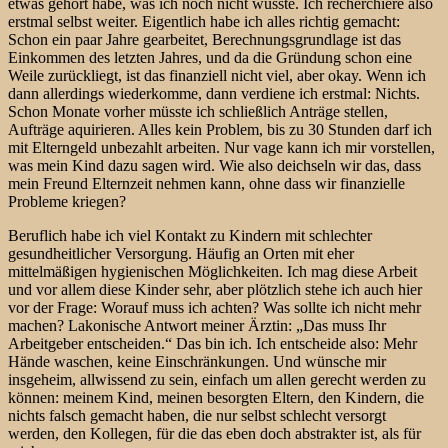
etwas gehört habe, was ich noch nicht wusste. Ich recherchiere also
erstmal selbst weiter. Eigentlich habe ich alles richtig gemacht:
Schon ein paar Jahre gearbeitet, Berechnungsgrundlage ist das
Einkommen des letzten Jahres, und da die Gründung schon eine
Weile zurückliegt, ist das finanziell nicht viel, aber okay. Wenn ich
dann allerdings wiederkomme, dann verdiene ich erstmal: Nichts.
Schon Monate vorher müsste ich schließlich Anträge stellen,
Aufträge aquirieren. Alles kein Problem, bis zu 30 Stunden darf ich
mit Elterngeld unbezahlt arbeiten. Nur vage kann ich mir vorstellen,
was mein Kind dazu sagen wird. Wie also deichseln wir das, dass
mein Freund Elternzeit nehmen kann, ohne dass wir finanzielle
Probleme kriegen?
Beruflich habe ich viel Kontakt zu Kindern mit schlechter
gesundheitlicher Versorgung. Häufig an Orten mit eher
mittelmäßigen hygienischen Möglichkeiten. Ich mag diese Arbeit
und vor allem diese Kinder sehr, aber plötzlich stehe ich auch hier
vor der Frage: Worauf muss ich achten? Was sollte ich nicht mehr
machen? Lakonische Antwort meiner Ärztin: „Das muss Ihr
Arbeitgeber entscheiden.“ Das bin ich. Ich entscheide also: Mehr
Hände waschen, keine Einschränkungen. Und wünsche mir
insgeheim, allwissend zu sein, einfach um allen gerecht werden zu
können: meinem Kind, meinen besorgten Eltern, den Kindern, die
nichts falsch gemacht haben, die nur selbst schlecht versorgt
werden, den Kollegen, für die das eben doch abstrakter ist, als für