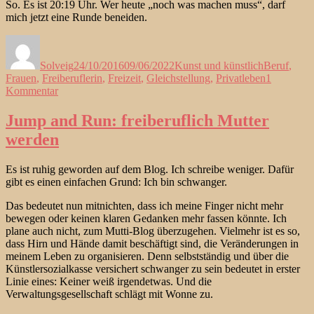
So. Es ist 20:19 Uhr. Wer heute „noch was machen muss“, darf
mich jetzt eine Runde beneiden.
Autor
Veröffentlicht
Kategorien
Schlagwört
am
Solveig
24/10/2016
09/06/2022
Kunst und künstlich
Beruf
,
Frauen
,
Freiberuflerin
,
Freizeit
,
Gleichstellung
,
Privatleben
1
zu
Kommentar
Ich
vermisse.
Jump and Run: freiberuflich Mutter
Nicht.
werden
Es ist ruhig geworden auf dem Blog. Ich schreibe weniger. Dafür
gibt es einen einfachen Grund: Ich bin schwanger.
Das bedeutet nun mitnichten, dass ich meine Finger nicht mehr
bewegen oder keinen klaren Gedanken mehr fassen könnte. Ich
plane auch nicht, zum Mutti-Blog überzugehen. Vielmehr ist es so,
dass Hirn und Hände damit beschäftigt sind, die Veränderungen in
meinem Leben zu organisieren. Denn selbstständig und über die
Künstlersozialkasse versichert schwanger zu sein bedeutet in erster
Linie eines: Keiner weiß irgendetwas. Und die
Verwaltungsgesellschaft schlägt mit Wonne zu.