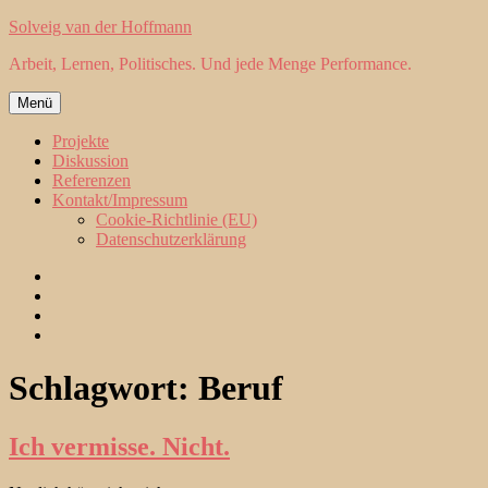
Zum
Solveig van der Hoffmann
Inhalt
Arbeit, Lernen, Politisches. Und jede Menge Performance.
springen
Menü
Projekte
Diskussion
Referenzen
Kontakt/Impressum
Cookie-Richtlinie (EU)
Datenschutzerklärung
Projekte
Diskussion
Referenzen
Kontakt/Impressum
Schlagwort:
Beruf
Ich vermisse. Nicht.