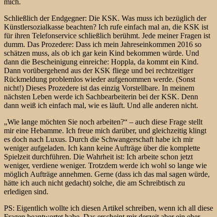
mich.
Schließlich der Endgegner: Die KSK. Was muss ich bezüglich der
Künstlersozialkasse beachten? Ich rufe einfach mal an, die KSK ist
für ihren Telefonservice schließlich berühmt. Jede meiner Fragen ist
dumm. Das Prozedere: Dass ich mein Jahreseinkommen 2016 so
schätzen muss, als ob ich gar kein Kind bekommen würde. Und
dann die Bescheinigung einreiche: Hoppla, da kommt ein Kind.
Dann vorübergehend aus der KSK fliege und bei rechtzeitiger
Rückmeldung problemlos wieder aufgenommen werde. (Sonst
nicht!) Dieses Prozedere ist das einzig Vorstellbare. In meinem
nächsten Leben werde ich Sachbearbeiterin bei der KSK. Denn
dann weiß ich einfach mal, wie es läuft. Und alle anderen nicht.
„Wie lange möchten Sie noch arbeiten?“ – auch diese Frage stellt
mir eine Hebamme. Ich freue mich darüber, und gleichzeitig klingt
es doch nach Luxus. Durch die Schwangerschaft habe ich mir
weniger aufgeladen. Ich kann keine Aufträge über die komplette
Spielzeit durchführen. Die Wahrheit ist: Ich arbeite schon jetzt
weniger, verdiene weniger. Trotzdem werde ich wohl so lange wie
möglich Aufträge annehmen. Gerne (dass ich das mal sagen würde,
hätte ich auch nicht gedacht) solche, die am Schreibtisch zu
erledigen sind.
PS: Eigentlich wollte ich diesen Artikel schreiben, wenn ich all diese
Fragen beantwortet habe. Das erscheint mir derzeit aber ein eher