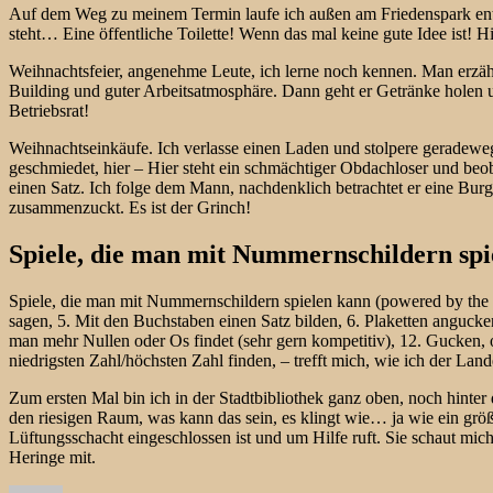
Auf dem Weg zu meinem Termin laufe ich außen am Friedenspark entl
steht… Eine öffentliche Toilette! Wenn das mal keine gute Idee ist! 
Weihnachtsfeier, angenehme Leute, ich lerne noch kennen. Man erzähl
Building und guter Arbeitsatmosphäre. Dann geht er Getränke holen u
Betriebsrat!
Weihnachtseinkäufe. Ich verlasse einen Laden und stolpere geradewegs 
geschmiedet, hier – Hier steht ein schmächtiger Obdachloser und beob
einen Satz. Ich folge dem Mann, nachdenklich betrachtet er eine Burge
zusammenzuckt. Es ist der Grinch!
Spiele, die man mit Nummernschildern spi
Spiele, die man mit Nummernschildern spielen kann (powered by the 
sagen, 5. Mit den Buchstaben einen Satz bilden, 6. Plaketten angucke
man mehr Nullen oder Os findet (sehr gern kompetitiv), 12. Gucken,
niedrigsten Zahl/höchsten Zahl finden, – trefft mich, wie ich der L
Zum ersten Mal bin ich in der Stadtbibliothek ganz oben, noch hinter
den riesigen Raum, was kann das sein, es klingt wie… ja wie ein größ
Lüftungsschacht eingeschlossen ist und um Hilfe ruft. Sie schaut mi
Heringe mit.