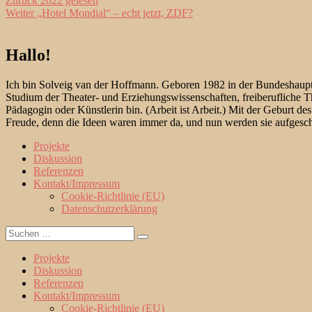
Beitragsnavigation
Zurück
2022 gelesen
Nächster
Beitrag:
Weiter
„Hotel Mondial“ – echt jetzt, ZDF?
Beitrag:
Hallo!
Ich bin Solveig van der Hoffmann. Geboren 1982 in der Bundeshauptst
Studium der Theater- und Erziehungswissenschaften, freiberufliche Th
Pädagogin oder Künstlerin bin. (Arbeit ist Arbeit.) Mit der Geburt d
Freude, denn die Ideen waren immer da, und nun werden sie aufgesch
Projekte
Diskussion
Referenzen
Kontakt/Impressum
Cookie-Richtlinie (EU)
Datenschutzerklärung
Suche
Suchen
nach:
Projekte
Diskussion
Referenzen
Kontakt/Impressum
Cookie-Richtlinie (EU)