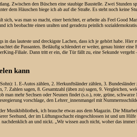
ang. Zwischen den Büschen eine staubige Baustelle. Zwei Stunden spä
Hinter dem Häuschen biege ich ab auf die Straße. Es steht noch keine 
t sich, was man so macht, einer berichtet, er arbeite als Feel Good Ma
nd ich beobachte einen uralten und geradezu peinlich sozialdemokratis
in das lauteste und dreckigste Lachen, dass ich je gehört habe. Hier rü
achtet die Passanten. Beiläufig schlendert er weiter, genau hinter ein
rKing-Filiale. Dann tritt er ein, die Tür fällt zu, eine Sekunde vergeh
elen kann
Sohn): 1. E-Autos zählen, 2. Herkunftsländer zählen, 3. Bundesländer 
n, 7. Zahlen sagen, 8. Gesamtzahl (üben zu) sagen, 9. Vergleichen, we
 ob man mehr Sechsen oder Neunen findet (s.o.), rote, grüne, schwar
andesregierung vorschlage, den Lehrer_innenmangel mit Nummernsschild
 der Musikbibliothek, ich brauche etwas aus dem Magazin. Die Mitarbeite
erer Seehund, der im Lüftungsschacht eingeschlossen ist und um Hilfe r
ch nachdenklich an und nickt. „Wir wissen auch nicht, woher das immer