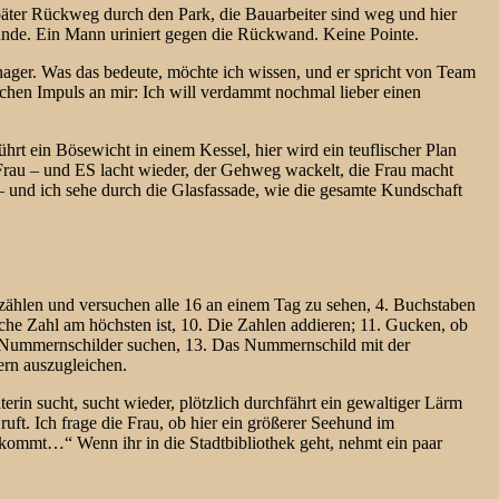
ter Rückweg durch den Park, die Bauarbeiter sind weg und hier
Stunde. Ein Mann uriniert gegen die Rückwand. Keine Pointe.
nager. Was das bedeute, möchte ich wissen, und er spricht von Team
chen Impuls an mir: Ich will verdammt nochmal lieber einen
hrt ein Bösewicht in einem Kessel, hier wird ein teuflischer Plan
e Frau – und ES lacht wieder, der Gehweg wackelt, die Frau macht
t – und ich sehe durch die Glasfassade, wie die gesamte Kundschaft
zählen und versuchen alle 16 an einem Tag zu sehen, 4. Buchstaben
lche Zahl am höchsten ist, 10. Die Zahlen addieren; 11. Gucken, ob
ze Nummernschilder suchen, 13. Das Nummernschild mit der
ern auszugleichen.
rin sucht, sucht wieder, plötzlich durchfährt ein gewaltiger Lärm
uft. Ich frage die Frau, ob hier ein größerer Seehund im
 kommt…“ Wenn ihr in die Stadtbibliothek geht, nehmt ein paar