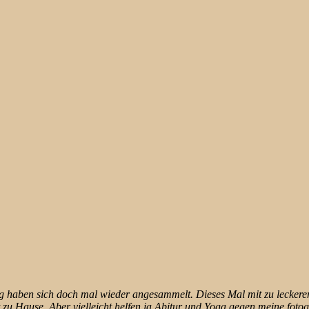
ltag haben sich doch mal wieder angesammelt. Dieses Mal mit zu leck
t zu Hause. Aber vielleicht helfen ja Abitur und Yoga gegen meine fotog