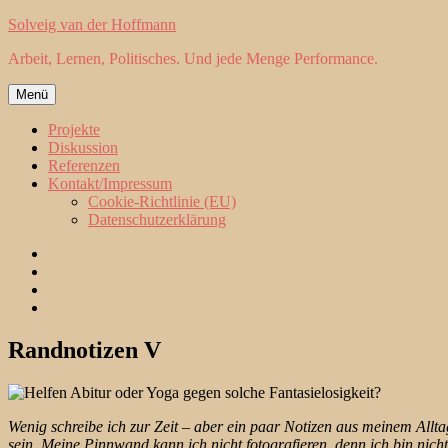
Zum
Solveig van der Hoffmann
Inhalt
Arbeit, Lernen, Politisches. Und jede Menge Performance.
springen
Menü
Projekte
Diskussion
Referenzen
Kontakt/Impressum
Cookie-Richtlinie (EU)
Datenschutzerklärung
Projekte
Diskussion
Referenzen
Kontakt/Impressum
Randnotizen V
Wenig schreibe ich zur Zeit – aber ein paar Notizen aus meinem Al
sein. Meine Pinnwand kann ich nicht fotografieren, denn ich bin nich