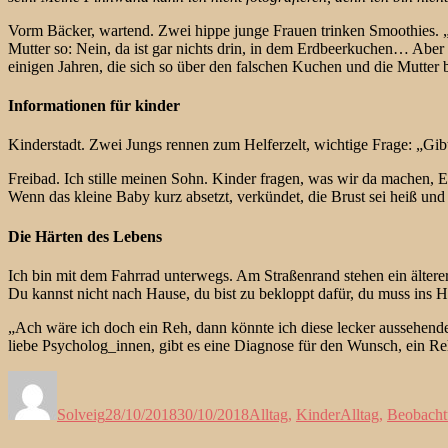
Vorm Bäcker, wartend. Zwei hippe junge Frauen trinken Smoothies. „
Mutter so: Nein, da ist gar nichts drin, in dem Erdbeerkuchen… Aber 
einigen Jahren, die sich so über den falschen Kuchen und die Mutter be
Informationen für kinder
Kinderstadt. Zwei Jungs rennen zum Helferzelt, wichtige Frage: „Gibt
Freibad. Ich stille meinen Sohn. Kinder fragen, was wir da machen, Elt
Wenn das kleine Baby kurz absetzt, verkündet, die Brust sei heiß und 
Die Härten des Lebens
Ich bin mit dem Fahrrad unterwegs. Am Straßenrand stehen ein älterer
Du kannst nicht nach Hause, du bist zu bekloppt dafür, du muss ins 
„Ach wäre ich doch ein Reh, dann könnte ich diese lecker aussehend
liebe Psycholog_innen, gibt es eine Diagnose für den Wunsch, ein R
Autor
Veröffentlicht
Kategorien
Schlagwörter
am
Solveig
28/10/2018
30/10/2018
Alltag
,
Kinder
Alltag
,
Beobacht