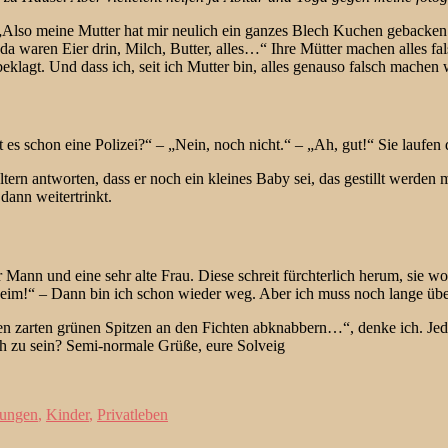
Also meine Mutter hat mir neulich ein ganzes Blech Kuchen gebacken.
da waren Eier drin, Milch, Butter, alles…“ Ihre Mütter machen alles fal
klagt. Und dass ich, seit ich Mutter bin, alles genauso falsch machen w
 es schon eine Polizei?“ – „Nein, noch nicht.“ – „Ah, gut!“ Sie laufen
ern antworten, dass er noch ein kleines Baby sei, das gestillt werden m
dann weitertrinkt.
 Mann und eine sehr alte Frau. Diese schreit fürchterlich herum, sie w
Heim!“ – Dann bin ich schon wieder weg. Aber ich muss noch lange über
en zarten grünen Spitzen an den Fichten abknabbern…“, denke ich. Jed
eh zu sein? Semi-normale Grüße, eure Solveig
ungen
,
Kinder
,
Privatleben