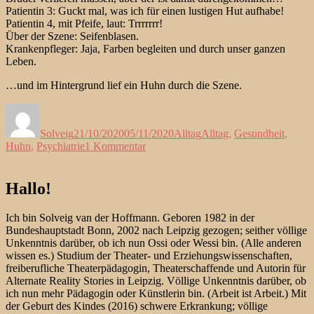
Patientin 3: Guckt mal, was ich für einen lustigen Hut aufhabe!
Patientin 4, mit Pfeife, laut: Trrrrrrr!
Über der Szene: Seifenblasen.
Krankenpfleger: Jaja, Farben begleiten und durch unser ganzen
Leben.
…und im Hintergrund lief ein Huhn durch die Szene.
Autor
Veröffentlicht
Kategorien
Schlagwörter
am
Solveig
21/10/2020
05/11/2020
Alltag
Alltag
,
Gesundheit
,
zu
Huhn
,
Psychiatrie
1 Kommentar
Randnotizen
mit
Huhn
Hallo!
Ich bin Solveig van der Hoffmann. Geboren 1982 in der
Bundeshauptstadt Bonn, 2002 nach Leipzig gezogen; seither völlige
Unkenntnis darüber, ob ich nun Ossi oder Wessi bin. (Alle anderen
wissen es.) Studium der Theater- und Erziehungswissenschaften,
freiberufliche Theaterpädagogin, Theaterschaffende und Autorin für
Alternate Reality Stories in Leipzig. Völlige Unkenntnis darüber, ob
ich nun mehr Pädagogin oder Künstlerin bin. (Arbeit ist Arbeit.) Mit
der Geburt des Kindes (2016) schwere Erkrankung; völlige