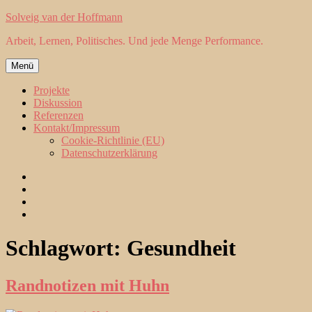
Zum
Solveig van der Hoffmann
Inhalt
Arbeit, Lernen, Politisches. Und jede Menge Performance.
springen
Menü
Projekte
Diskussion
Referenzen
Kontakt/Impressum
Cookie-Richtlinie (EU)
Datenschutzerklärung
Projekte
Diskussion
Referenzen
Kontakt/Impressum
Schlagwort:
Gesundheit
Randnotizen mit Huhn