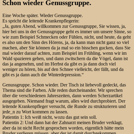
Schon wieder Genussgruppe.
Eine Woche später. Wieder Genussgruppe.
Es spricht die leitende Krankenpflegerin:
„Ja, guten Abend, willkommen zur Genussgruppe, Sie wissen, ja,
hier bei uns in der Genussgruppe geht es immer um unsere Sinne, so
wie zum Beispiel Schmecken oder Fühlen, nicht, und heute, da geht
es also um den Sinn des Hörens, ja, da kann man nicht ganz so viel
machen, aber Sie können da ja mal so ein bisschen gucken, dass Sie
mal wieder darauf achten, zum Beispiel im Frühling, wenn wir im
Wald spazieren gehen, und dann zwitschern da die Vögel, dann ist
das ja angenehm, und im Herbst da gibt es ja dann doch viel
weniger zu hören, bis auf den Schnee vielleicht, der fällt, und da
gibt es ja dann auch die Winterdepression.“
Genussgruppe. Schon wieder. Der Tisch ist liebevoll gedeckt, das
Thema sind die Farben. Alle reden durcheinander. Wir sprechen
über die verschiedenen Jahreszeiten, dann werden Scherzartikel
ausgegeben. Niemand fragt warum, alles wird durchprobiert. Der
leitende Krankenpfleger versucht, die Runde zu strukturieren und
jede_n zu Wort kommen zu lassen.
Patientin 1: Ich weiß nicht, wozu das gut sein soll.
Patientin 2: Und dann hat der Zahnarzt meinen Bruder verklagt,
aber da ist nicht Recht gesprochen worden, eigentlich hätte mein
Bruder verlieren müssen, aber der ist damit durchgekommen…