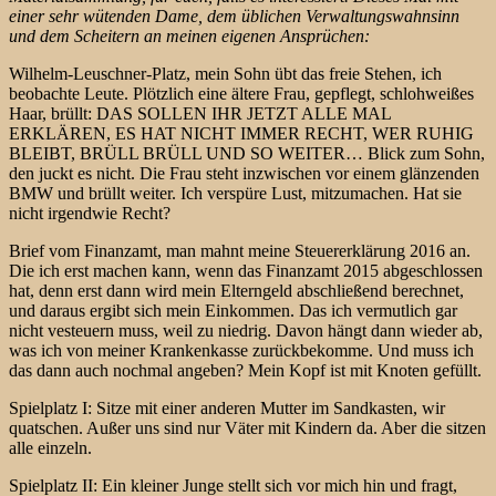
einer sehr wütenden Dame, dem üblichen Verwaltungswahnsinn
und dem Scheitern an meinen eigenen Ansprüchen:
Wilhelm-Leuschner-Platz, mein Sohn übt das freie Stehen, ich
beobachte Leute. Plötzlich eine ältere Frau, gepflegt, schlohweißes
Haar, brüllt: DAS SOLLEN IHR JETZT ALLE MAL
ERKLÄREN, ES HAT NICHT IMMER RECHT, WER RUHIG
BLEIBT, BRÜLL BRÜLL UND SO WEITER… Blick zum Sohn,
den juckt es nicht. Die Frau steht inzwischen vor einem glänzenden
BMW und brüllt weiter. Ich verspüre Lust, mitzumachen. Hat sie
nicht irgendwie Recht?
Brief vom Finanzamt, man mahnt meine Steuererklärung 2016 an.
Die ich erst machen kann, wenn das Finanzamt 2015 abgeschlossen
hat, denn erst dann wird mein Elterngeld abschließend berechnet,
und daraus ergibt sich mein Einkommen. Das ich vermutlich gar
nicht vesteuern muss, weil zu niedrig. Davon hängt dann wieder ab,
was ich von meiner Krankenkasse zurückbekomme. Und muss ich
das dann auch nochmal angeben? Mein Kopf ist mit Knoten gefüllt.
Spielplatz I: Sitze mit einer anderen Mutter im Sandkasten, wir
quatschen. Außer uns sind nur Väter mit Kindern da. Aber die sitzen
alle einzeln.
Spielplatz II: Ein kleiner Junge stellt sich vor mich hin und fragt,