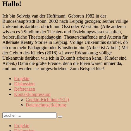
Hallo!
Ich bin Solveig van der Hoffmann. Geboren 1982 in der
Bundeshauptstadt Bonn, 2002 nach Leipzig gezogen; seither völlige
Unkenntnis darüber, ob ich nun Ossi oder Wessi bin. (Alle anderen
wissen es.) Studium der Theater- und Erziehungswissenschaften,
freiberufliche Theaterpädagogin, Theaterschaffende und Autorin für
Alternate Reality Stories in Leipzig. Völlige Unkenntnis darüber, ob
ich nun mehr Pädagogin oder Künstlerin bin. (Arbeit ist Arbeit.) Mit
der Geburt des Kindes (2016) schwere Erkrankung; völlige
Unkenntnis darüber, wie ich in Zukunft arbeiten kann. (Kinder sind
Arbeit.) Dann die große Freude, denn die Ideen waren immer da,
und nun werden sie aufgeschrieben. Zum Beispiel hier!
Projekte
Diskussion
Referenzen
Kontakt/Impressum
Cookie-Richtlinie (EU)
Datenschutzerklärung
Suche
Suchen
nach:
Projekte
Diskussion