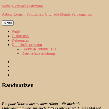
Zum
Solveig van der Hoffmann
Inhalt
Arbeit, Lernen, Politisches. Und jede Menge Performance.
springen
Menü
Projekte
Diskussion
Referenzen
Kontakt/Impressum
Cookie-Richtlinie (EU)
Datenschutzerklärung
Projekte
Diskussion
Referenzen
Kontakt/Impressum
Randnotizen
Ein paar Notizen aus meinem Alltag – für mich als
Materialsammlung, für euch, falls es interessiert. Dieses Mal mit