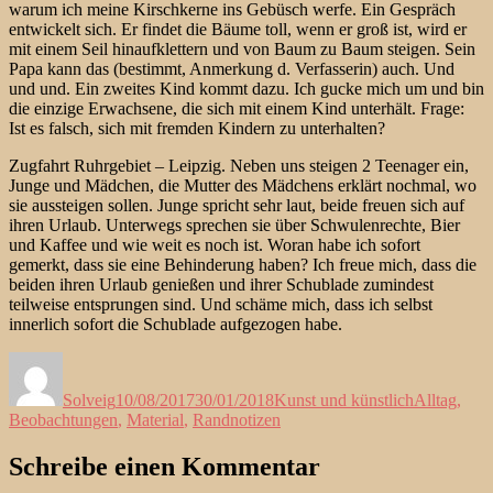
warum ich meine Kirschkerne ins Gebüsch werfe. Ein Gespräch
entwickelt sich. Er findet die Bäume toll, wenn er groß ist, wird er
mit einem Seil hinaufklettern und von Baum zu Baum steigen. Sein
Papa kann das (bestimmt, Anmerkung d. Verfasserin) auch. Und
und und. Ein zweites Kind kommt dazu. Ich gucke mich um und bin
die einzige Erwachsene, die sich mit einem Kind unterhält. Frage:
Ist es falsch, sich mit fremden Kindern zu unterhalten?
Zugfahrt Ruhrgebiet – Leipzig. Neben uns steigen 2 Teenager ein,
Junge und Mädchen, die Mutter des Mädchens erklärt nochmal, wo
sie aussteigen sollen. Junge spricht sehr laut, beide freuen sich auf
ihren Urlaub. Unterwegs sprechen sie über Schwulenrechte, Bier
und Kaffee und wie weit es noch ist. Woran habe ich sofort
gemerkt, dass sie eine Behinderung haben? Ich freue mich, dass die
beiden ihren Urlaub genießen und ihrer Schublade zumindest
teilweise entsprungen sind. Und schäme mich, dass ich selbst
innerlich sofort die Schublade aufgezogen habe.
Autor
Veröffentlicht
Kategorien
Schlagwört
am
Solveig
10/08/2017
30/01/2018
Kunst und künstlich
Alltag
,
Beobachtungen
,
Material
,
Randnotizen
Schreibe einen Kommentar