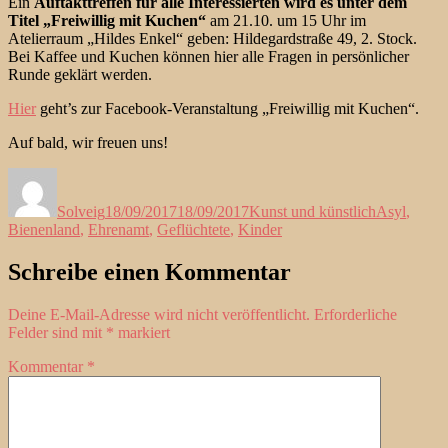
Ein
Auftakttreffen für alle Interessierten wird es unter dem
Titel „Freiwillig mit Kuchen“
am 21.10. um 15 Uhr im
Atelierraum „Hildes Enkel“ geben: Hildegardstraße 49, 2. Stock.
Bei Kaffee und Kuchen können hier alle Fragen in persönlicher
Runde geklärt werden.
Hier
geht’s zur Facebook-Veranstaltung „Freiwillig mit Kuchen“.
Auf bald, wir freuen uns!
Autor
Veröffentlicht
Kategorien
Schlagwört
am
Solveig
18/09/2017
18/09/2017
Kunst und künstlich
Asyl
,
Bienenland
,
Ehrenamt
,
Geflüchtete
,
Kinder
Schreibe einen Kommentar
Deine E-Mail-Adresse wird nicht veröffentlicht.
Erforderliche
Felder sind mit
*
markiert
Kommentar
*