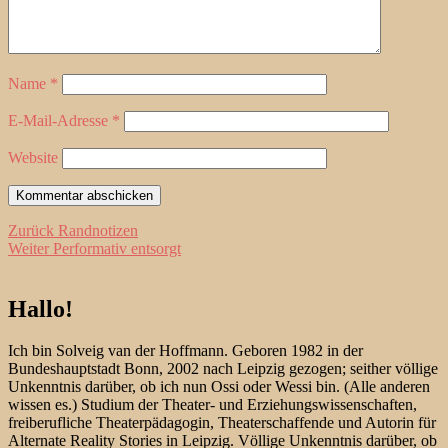
Name
*
E-Mail-Adresse
*
Website
Beitragsnavigation
Vorheriger
Zurück
Randnotizen
Nächster
Beitrag:
Weiter
Performativ entsorgt
Beitrag:
Hallo!
Ich bin Solveig van der Hoffmann. Geboren 1982 in der
Bundeshauptstadt Bonn, 2002 nach Leipzig gezogen; seither völlige
Unkenntnis darüber, ob ich nun Ossi oder Wessi bin. (Alle anderen
wissen es.) Studium der Theater- und Erziehungswissenschaften,
freiberufliche Theaterpädagogin, Theaterschaffende und Autorin für
Alternate Reality Stories in Leipzig. Völlige Unkenntnis darüber, ob