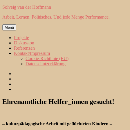
Zum
Solveig van der Hoffmann
Inhalt
Arbeit, Lernen, Politisches. Und jede Menge Performance.
springen
Menü
Projekte
Diskussion
Referenzen
Kontakt/Impressum
Cookie-Richtlinie (EU)
Datenschutzerklärung
Projekte
Diskussion
Referenzen
Kontakt/Impressum
Ehrenamtliche Helfer_innen gesucht!
– kulturpädagogische Arbeit mit geflüchteten Kindern –