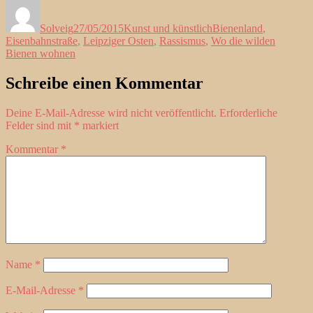
Autor
Veröffentlicht
Kategorien
Schlagwörter
am
Solveig
27/05/2015
Kunst und künstlich
Bienenland
,
Eisenbahnstraße
,
Leipziger Osten
,
Rassismus
,
Wo die wilden
Bienen wohnen
Schreibe einen Kommentar
Deine E-Mail-Adresse wird nicht veröffentlicht.
Erforderliche
Felder sind mit
*
markiert
Kommentar
*
Name
*
E-Mail-Adresse
*