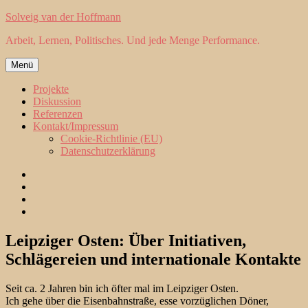
Zum
Solveig van der Hoffmann
Inhalt
Arbeit, Lernen, Politisches. Und jede Menge Performance.
springen
Menü
Projekte
Diskussion
Referenzen
Kontakt/Impressum
Cookie-Richtlinie (EU)
Datenschutzerklärung
Projekte
Diskussion
Referenzen
Kontakt/Impressum
Leipziger Osten: Über Initiativen,
Schlägereien und internationale Kontakte
Seit ca. 2 Jahren bin ich öfter mal im Leipziger Osten.
Ich gehe über die Eisenbahnstraße, esse vorzüglichen Döner,