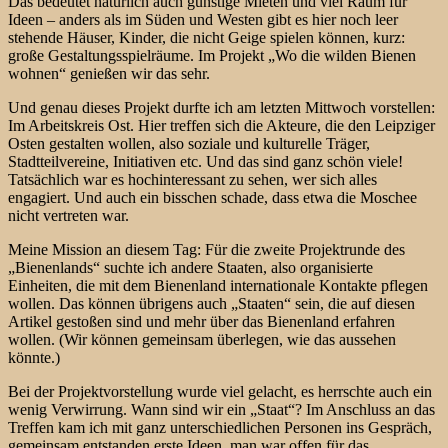
Das bedeutet natürlich auch günstige Mieten und viel Raum für
Ideen – anders als im Süden und Westen gibt es hier noch leer
stehende Häuser, Kinder, die nicht Geige spielen können, kurz:
große Gestaltungsspielräume. Im Projekt „Wo die wilden Bienen
wohnen“ genießen wir das sehr.
Und genau dieses Projekt durfte ich am letzten Mittwoch vorstellen:
Im Arbeitskreis Ost. Hier treffen sich die Akteure, die den Leipziger
Osten gestalten wollen, also soziale und kulturelle Träger,
Stadtteilvereine, Initiativen etc. Und das sind ganz schön viele!
Tatsächlich war es hochinteressant zu sehen, wer sich alles
engagiert. Und auch ein bisschen schade, dass etwa die Moschee
nicht vertreten war.
Meine Mission an diesem Tag: Für die zweite Projektrunde des
„Bienenlands“ suchte ich andere Staaten, also organisierte
Einheiten, die mit dem Bienenland internationale Kontakte pflegen
wollen. Das können übrigens auch „Staaten“ sein, die auf diesen
Artikel gestoßen sind und mehr über das Bienenland erfahren
wollen. (Wir können gemeinsam überlegen, wie das aussehen
könnte.)
Bei der Projektvorstellung wurde viel gelacht, es herrschte auch ein
wenig Verwirrung. Wann sind wir ein „Staat“? Im Anschluss an das
Treffen kam ich mit ganz unterschiedlichen Personen ins Gespräch,
gemeinsam entstanden erste Ideen, man war offen für das