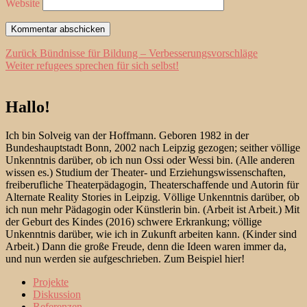
Website
Beitragsnavigation
Vorheriger
Zurück
Bündnisse für Bildung – Verbesserungsvorschläge
Nächster
Beitrag:
Weiter
refugees sprechen für sich selbst!
Beitrag:
Hallo!
Ich bin Solveig van der Hoffmann. Geboren 1982 in der
Bundeshauptstadt Bonn, 2002 nach Leipzig gezogen; seither völlige
Unkenntnis darüber, ob ich nun Ossi oder Wessi bin. (Alle anderen
wissen es.) Studium der Theater- und Erziehungswissenschaften,
freiberufliche Theaterpädagogin, Theaterschaffende und Autorin für
Alternate Reality Stories in Leipzig. Völlige Unkenntnis darüber, ob
ich nun mehr Pädagogin oder Künstlerin bin. (Arbeit ist Arbeit.) Mit
der Geburt des Kindes (2016) schwere Erkrankung; völlige
Unkenntnis darüber, wie ich in Zukunft arbeiten kann. (Kinder sind
Arbeit.) Dann die große Freude, denn die Ideen waren immer da,
und nun werden sie aufgeschrieben. Zum Beispiel hier!
Projekte
Diskussion
Referenzen