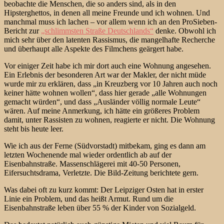
beobachte die Menschen, die so anders sind, als in den
Hipsterghettos, in denen all meine Freunde und ich wohnen. Und
manchmal muss ich lachen – vor allem wenn ich an den ProSieben-
Bericht zur
„schlimmsten Straße Deutschlands“
denke. Obwohl ich
mich sehr über den latenten Rassismus, die mangelhafte Recherche
und überhaupt alle Aspekte des Filmchens geärgert habe.
Vor einiger Zeit habe ich mir dort auch eine Wohnung angesehen.
Ein Erlebnis der besonderen Art war der Makler, der nicht müde
wurde mir zu erklären, dass „in Kreuzberg vor 10 Jahren auch noch
keiner hätte wohnen wollen“, dass hier gerade „alle Wohnungen
gemacht würden“, und dass „Ausländer völlig normale Leute“
wären. Auf meine Anmerkung, ich hätte ein größeres Problem
damit, unter Rassisten zu wohnen, reagierte er nicht. Die Wohnung
steht bis heute leer.
Wie ich aus der Ferne (Südvorstadt) mitbekam, ging es dann am
letzten Wochenende mal wieder ordentlich ab auf der
Eisenbahnstraße. Massenschlägerei mit 40-50 Personen,
Eifersuchtsdrama, Verletzte. Die Bild-Zeitung berichtete gern.
Was dabei oft zu kurz kommt: Der Leipziger Osten hat in erster
Linie ein Problem, und das heißt Armut. Rund um die
Eisenbahnstraße leben über 55 % der Kinder von Sozialgeld.