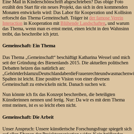
Eine Mail in Kinderschönschrift abgeschrieben? Das obige Foto
erzählt den Start für ein neues Projekt, das sich in den kommenden
Monaten entwickeln wird: Das Labor für Kooperation und Kollision
erforscht das Thema Gemeinschaft. Träger ist
der famose Verein
Interaction
in Kooperation mit
Blühende Landschaften
, und warum
das Thema, wenn man es ernst meint, einen leicht in den Wahnsinn
treibt, das beschreibe ich jetzt.
Gemeinschaft: Ein Thema
Das Thema „Gemeinschaft“ beschäftigt Katharina Wessel und mich
seit der Gründung des Bienenlands 2015. Die aktuellen politischen
Debatten heizen das natürlich an:
„GehörtderIslamzuDeutschlandaberdieFrauenrechteundwasmachenwi
Spalten ist leicht. Eine positive Vision von einer diversen
Gemeinschaft zu entwickeln nicht. Danach suchen wir.
Nun könnte ich fix das Konzept beschreiben, die beteiligten
Künstlerinnen nennen und fertig. Nur: Da wir es mit dem Thema
ernst meinen, ist es so leicht eben nicht.
Gemeinschaft: Die Arbeit
Unser Anspruch: Unsere künstlerische Forschungsfrage spiegelt sich