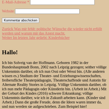
E-Mail-Adresse
*
Website
Beitragsnavigation
Vorheriger
Zurück
Was mir fehlt: politische Wünsche die wieder nicht erfüllt
Beitrag:
werden und warum mir das Angst macht.
Nächster
Weiter
Im letzten Jahr geliebt: Kinderbücher
Beitrag:
Hallo!
Ich bin Solveig van der Hoffmann. Geboren 1982 in der
Bundeshauptstadt Bonn, 2002 nach Leipzig gezogen; seither völlige
Unkenntnis darüber, ob ich nun Ossi oder Wessi bin. (Alle anderen
wissen es.) Studium der Theater- und Erziehungswissenschaften,
freiberufliche Theaterpädagogin, Theaterschaffende und Autorin für
Alternate Reality Stories in Leipzig. Völlige Unkenntnis darüber, ob
ich nun mehr Pädagogin oder Künstlerin bin. (Arbeit ist Arbeit.) Mit
der Geburt des Kindes (2016) schwere Erkrankung; völlige
Unkenntnis darüber, wie ich in Zukunft arbeiten kann. (Kinder sind
Arbeit.) Dann die große Freude, denn die Ideen waren immer da,
und nun werden sie aufgeschrieben. Zum Beispiel hier!