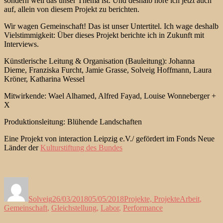
sondern weil das unser Thema ist. Und deshalb höre ich jetzt auch
auf, allein von diesem Projekt zu berichten.
Wir wagen Gemeinschaft! Das ist unser Untertitel. Ich wage deshalb
Vielstimmigkeit: Über dieses Projekt berichte ich in Zukunft mit
Interviews.
Künstlerische Leitung & Organisation (Bauleitung): Johanna
Dieme, Franziska Furcht, Jamie Grasse, Solveig Hoffmann, Laura
Kröner, Katharina Wessel
Mitwirkende: Wael Alhamed, Alfred Fayad, Louise Wonneberger +
X
Produktionsleitung: Blühende Landschaften
Eine Projekt von interaction Leipzig e.V./ gefördert im Fonds Neue
Länder der
Kulturstiftung des Bundes
Autor
Veröffentlicht
Kategorien
Schlagwörter
am
Solveig
26/03/2018
05/05/2018
Projekte, Projekte
Arbeit
,
Gemeinschaft
,
Gleichstellung
,
Labor
,
Performance