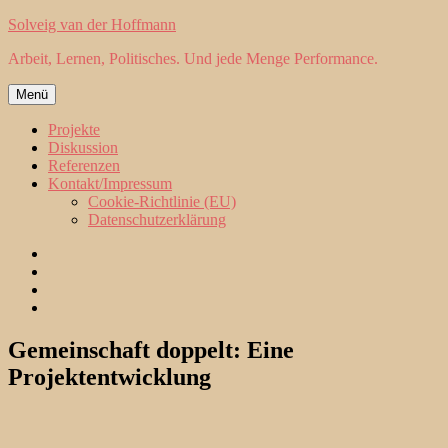
Zum
Solveig van der Hoffmann
Inhalt
Arbeit, Lernen, Politisches. Und jede Menge Performance.
springen
Menü
Projekte
Diskussion
Referenzen
Kontakt/Impressum
Cookie-Richtlinie (EU)
Datenschutzerklärung
Projekte
Diskussion
Referenzen
Kontakt/Impressum
Gemeinschaft doppelt: Eine
Projektentwicklung