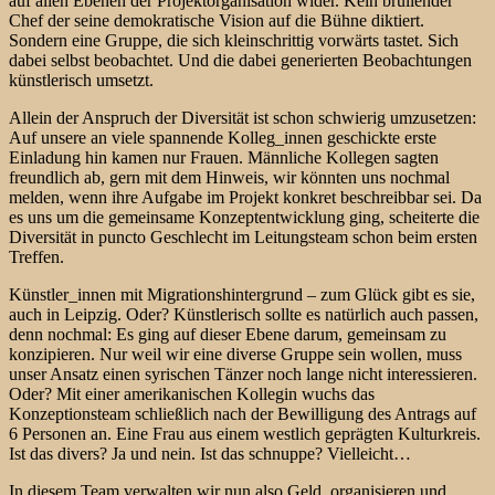
auf allen Ebenen der Projektorganisation wider. Kein brüllender
Chef der seine demokratische Vision auf die Bühne diktiert.
Sondern eine Gruppe, die sich kleinschrittig vorwärts tastet. Sich
dabei selbst beobachtet. Und die dabei generierten Beobachtungen
künstlerisch umsetzt.
Allein der Anspruch der Diversität ist schon schwierig umzusetzen:
Auf unsere an viele spannende Kolleg_innen geschickte erste
Einladung hin kamen nur Frauen. Männliche Kollegen sagten
freundlich ab, gern mit dem Hinweis, wir könnten uns nochmal
melden, wenn ihre Aufgabe im Projekt konkret beschreibbar sei. Da
es uns um die gemeinsame Konzeptentwicklung ging, scheiterte die
Diversität in puncto Geschlecht im Leitungsteam schon beim ersten
Treffen.
Künstler_innen mit Migrationshintergrund – zum Glück gibt es sie,
auch in Leipzig. Oder? Künstlerisch sollte es natürlich auch passen,
denn nochmal: Es ging auf dieser Ebene darum, gemeinsam zu
konzipieren. Nur weil wir eine diverse Gruppe sein wollen, muss
unser Ansatz einen syrischen Tänzer noch lange nicht interessieren.
Oder? Mit einer amerikanischen Kollegin wuchs das
Konzeptionsteam schließlich nach der Bewilligung des Antrags auf
6 Personen an. Eine Frau aus einem westlich geprägten Kulturkreis.
Ist das divers? Ja und nein. Ist das schnuppe? Vielleicht…
In diesem Team verwalten wir nun also Geld, organisieren und