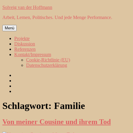
Zum
Solveig van der Hoffmann
Inhalt
Arbeit, Lernen, Politisches. Und jede Menge Performance.
springen
Menü
Projekte
Diskussion
Referenzen
Kontakt/Impressum
Cookie-Richtlinie (EU)
Datenschutzerklärung
Projekte
Diskussion
Referenzen
Kontakt/Impressum
Schlagwort:
Familie
Von meiner Cousine und ihrem Tod