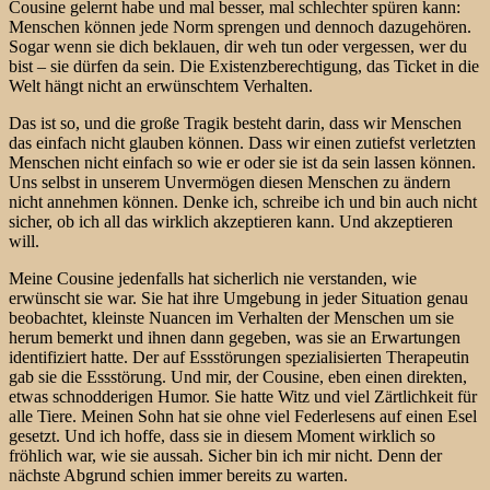
Cousine gelernt habe und mal besser, mal schlechter spüren kann:
Menschen können jede Norm sprengen und dennoch dazugehören.
Sogar wenn sie dich beklauen, dir weh tun oder vergessen, wer du
bist – sie dürfen da sein. Die Existenzberechtigung, das Ticket in die
Welt hängt nicht an erwünschtem Verhalten.
Das ist so, und die große Tragik besteht darin, dass wir Menschen
das einfach nicht glauben können. Dass wir einen zutiefst verletzten
Menschen nicht einfach so wie er oder sie ist da sein lassen können.
Uns selbst in unserem Unvermögen diesen Menschen zu ändern
nicht annehmen können. Denke ich, schreibe ich und bin auch nicht
sicher, ob ich all das wirklich akzeptieren kann. Und akzeptieren
will.
Meine Cousine jedenfalls hat sicherlich nie verstanden, wie
erwünscht sie war. Sie hat ihre Umgebung in jeder Situation genau
beobachtet, kleinste Nuancen im Verhalten der Menschen um sie
herum bemerkt und ihnen dann gegeben, was sie an Erwartungen
identifiziert hatte. Der auf Essstörungen spezialisierten Therapeutin
gab sie die Essstörung. Und mir, der Cousine, eben einen direkten,
etwas schnodderigen Humor. Sie hatte Witz und viel Zärtlichkeit für
alle Tiere. Meinen Sohn hat sie ohne viel Federlesens auf einen Esel
gesetzt. Und ich hoffe, dass sie in diesem Moment wirklich so
fröhlich war, wie sie aussah. Sicher bin ich mir nicht. Denn der
nächste Abgrund schien immer bereits zu warten.