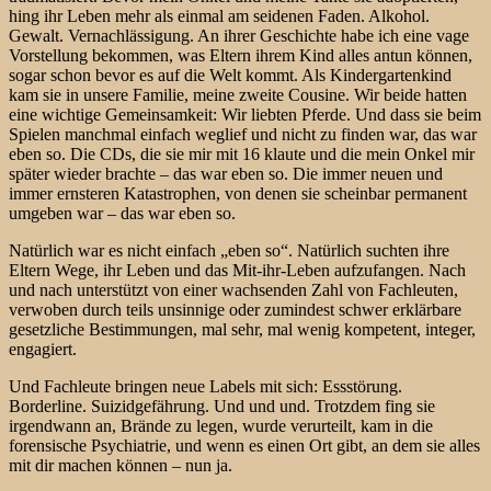
hing ihr Leben mehr als einmal am seidenen Faden. Alkohol.
Gewalt. Vernachlässigung. An ihrer Geschichte habe ich eine vage
Vorstellung bekommen, was Eltern ihrem Kind alles antun können,
sogar schon bevor es auf die Welt kommt. Als Kindergartenkind
kam sie in unsere Familie, meine zweite Cousine. Wir beide hatten
eine wichtige Gemeinsamkeit: Wir liebten Pferde. Und dass sie beim
Spielen manchmal einfach weglief und nicht zu finden war, das war
eben so. Die CDs, die sie mir mit 16 klaute und die mein Onkel mir
später wieder brachte – das war eben so. Die immer neuen und
immer ernsteren Katastrophen, von denen sie scheinbar permanent
umgeben war – das war eben so.
Natürlich war es nicht einfach „eben so“. Natürlich suchten ihre
Eltern Wege, ihr Leben und das Mit-ihr-Leben aufzufangen. Nach
und nach unterstützt von einer wachsenden Zahl von Fachleuten,
verwoben durch teils unsinnige oder zumindest schwer erklärbare
gesetzliche Bestimmungen, mal sehr, mal wenig kompetent, integer,
engagiert.
Und Fachleute bringen neue Labels mit sich: Essstörung.
Borderline. Suizidgefährung. Und und und. Trotzdem fing sie
irgendwann an, Brände zu legen, wurde verurteilt, kam in die
forensische Psychiatrie, und wenn es einen Ort gibt, an dem sie alles
mit dir machen können – nun ja.