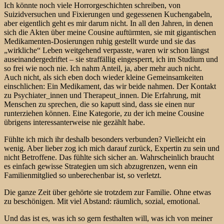
Ich könnte noch viele Horrorgeschichten schreiben, von
Suizidversuchen und Fixierungen und gegessenen Kuchengabeln,
aber eigentlich geht es mir darum nicht. In all den Jahren, in denen
sich die Akten über meine Cousine auftürmten, sie mit gigantischen
Medikamenten-Dosierungen ruhig gestellt wurde und sie das
„wirkliche“ Leben weitgehend verpasste, waren wir schon längst
auseinandergedriftet – sie straffällig eingesperrt, ich im Studium und
so frei wie noch nie. Ich nahm Anteil, ja, aber mehr auch nicht.
Auch nicht, als sich eben doch wieder kleine Gemeinsamkeiten
einschlichen: Ein Medikament, das wir beide nahmen. Der Kontakt
zu Psychiater_innen und Therapeut_innen. Die Erfahrung, mit
Menschen zu sprechen, die so kaputt sind, dass sie einen nur
runterziehen können. Eine Kategorie, zu der ich meine Cousine
übrigens interessanterweise nie gezählt habe.
Fühlte ich mich ihr deshalb besonders verbunden? Vielleicht ein
wenig. Aber lieber zog ich mich darauf zurück, Expertin zu sein und
nicht Betroffene. Das fühlte sich sicher an. Wahrscheinlich braucht
es einfach gewisse Strategien um sich abzugrenzen, wenn ein
Familienmitglied so unberechenbar ist, so verletzt.
Die ganze Zeit über gehörte sie trotzdem zur Familie. Ohne etwas
zu beschönigen. Mit viel Abstand: räumlich, sozial, emotional.
Und das ist es, was ich so gern festhalten will, was ich von meiner