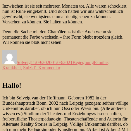
Inzwischen ist sie seit mehreren Monaten tot. Alle waren schockiert,
nun ist Ruhe eingekehrt. Und doch hätten wir uns wahrscheinlich
gewünscht, sie wenigstens einmal richtig sehen zu können.
Verstehen zu können. Sie halten zu können.
Denn die Sache mit den Chamäleons ist die: Auch wenn sie
permanent die Farbe wechseln – ihre Form bleibt trotzdem gleich.
Wir können sie bloß nicht sehen.
Autor
Veröffentlicht
Kategorien
Schlagwörter
am
Solveig
11/09/2020
01/03/2021
Begegnung
Familie
,
zu
Krankheit
,
Suizid
1 Kommentar
Von
meiner
Cousine
Hallo!
und
ihrem
Ich bin Solveig van der Hoffmann. Geboren 1982 in der
Tod
Bundeshauptstadt Bonn, 2002 nach Leipzig gezogen; seither völlige
Unkenntnis darüber, ob ich nun Ossi oder Wessi bin. (Alle anderen
wissen es.) Studium der Theater- und Erziehungswissenschaften,
freiberufliche Theaterpädagogin, Theaterschaffende und Autorin für
Alternate Reality Stories in Leipzig. Völlige Unkenntnis darüber, ob
ich nun mehr Pädagogin oder Künstlerin bin. (Arbeit ist Arbeit.) Mit