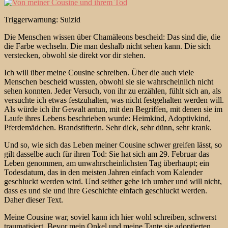
Triggerwarnung: Suizid
Die Menschen wissen über Chamäleons bescheid: Das sind die, die
die Farbe wechseln. Die man deshalb nicht sehen kann. Die sich
verstecken, obwohl sie direkt vor dir stehen.
Ich will über meine Cousine schreiben. Über die auch viele
Menschen bescheid wussten, obwohl sie sie wahrscheinlich nicht
sehen konnten. Jeder Versuch, von ihr zu erzählen, fühlt sich an, als
versuchte ich etwas festzuhalten, was nicht festgehalten werden will.
Als würde ich ihr Gewalt antun, mit den Begriffen, mit denen sie im
Laufe ihres Lebens beschrieben wurde: Heimkind, Adoptivkind,
Pferdemädchen. Brandstifterin. Sehr dick, sehr dünn, sehr krank.
Und so, wie sich das Leben meiner Cousine schwer greifen lässt, so
gilt dasselbe auch für ihren Tod: Sie hat sich am 29. Februar das
Leben genommen, am unwahrscheinlichsten Tag überhaupt; ein
Todesdatum, das in den meisten Jahren einfach vom Kalender
geschluckt werden wird. Und seither gehe ich umher und will nicht,
dass es und sie und ihre Geschichte einfach geschluckt werden.
Daher dieser Text.
Meine Cousine war, soviel kann ich hier wohl schreiben, schwerst
traumatisiert. Bevor mein Onkel und meine Tante sie adoptierten,