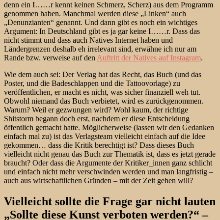
denn ein I……r kennt keinen Schmerz, Scherz) aus dem Programm
genommen haben. Manchmal werden diese „Linken“ auch
„Denunzianten“ genannt. Und dann gibt es noch ein wichtiges
Argument: In Deutschland gibt es ja gar keine I……r. Dass das
nicht stimmt und dass auch Natives Internet haben und
Ländergrenzen deshalb eh irrelevant sind, erwähne ich nur am
Rande bzw. verweise auf den
Auftritt der Natives auf Instagram
.
Wie dem auch sei: Der Verlag hat das Recht, das Buch (und das
Poster, und die Badeschlappen und die Tattoovorlage) zu
veröffentlichen, er macht es nicht, was sicher finanziell weh tut.
Obwohl niemand das Buch verbietet, wird es zurückgenommen.
Warum? Weil er gezwungen wird? Wohl kaum, der richtige
Shitstorm begann doch erst, nachdem er diese Entscheidung
öffentlich gemacht hatte. Möglicherweise (lassen wir den Gedanken
einfach mal zu) ist das Verlagsteam vielleicht einfach auf die Idee
gekommen… dass die Kritik berechtigt ist? Dass dieses Buch
vielleicht nicht genau das Buch zur Thematik ist, dass es jetzt gerade
braucht? Oder dass die Argumente der Kritiker_innen ganz schlicht
und einfach nicht mehr verschwinden werden und man langfristig –
auch aus wirtschaftlichen Gründen – mit der Zeit gehen will?
Vielleicht sollte die Frage gar nicht lauten
„Sollte diese Kunst verboten werden?“ –