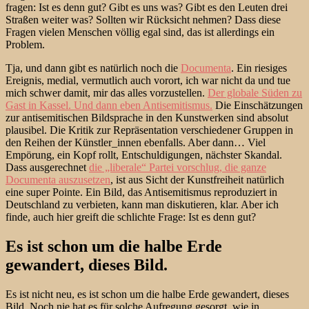
fragen: Ist es denn gut? Gibt es uns was? Gibt es den Leuten drei
Straßen weiter was? Sollten wir Rücksicht nehmen? Dass diese
Fragen vielen Menschen völlig egal sind, das ist allerdings ein
Problem.
Tja, und dann gibt es natürlich noch die
Documenta
. Ein riesiges
Ereignis, medial, vermutlich auch vorort, ich war nicht da und tue
mich schwer damit, mir das alles vorzustellen.
Der globale Süden zu
Gast in Kassel. Und dann eben Antisemitismus.
Die Einschätzungen
zur antisemitischen Bildsprache in den Kunstwerken sind absolut
plausibel. Die Kritik zur Repräsentation verschiedener Gruppen in
den Reihen der Künstler_innen ebenfalls. Aber dann… Viel
Empörung, ein Kopf rollt, Entschuldigungen, nächster Skandal.
Dass ausgerechnet
die „liberale“ Partei vorschlug, die ganze
Documenta auszusetzen
, ist aus Sicht der Kunstfreiheit natürlich
eine super Pointe. Ein Bild, das Antisemitismus reproduziert in
Deutschland zu verbieten, kann man diskutieren, klar. Aber ich
finde, auch hier greift die schlichte Frage: Ist es denn gut?
Es ist schon um die halbe Erde
gewandert, dieses Bild.
Es ist nicht neu, es ist schon um die halbe Erde gewandert, dieses
Bild. Noch nie hat es für solche Aufregung gesorgt, wie in