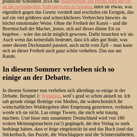
politische Schönheit 2014 die
Mauerkreuze aus Berlin stahl um sie
an die europäischen Außengrenzen zu bringen
, taten sie etwas, was
eigentlich gegen das Gesetz verstieß und erschufen ein Ereignis, das
auf ein viel größeres und schrecklicheres Verbrechen hinwies -in
höchst emotionaler Weise. Ohne die Freiheit der Kunst – und die
Bereitsschaft der Macher_innen, sich auf dieses dünne Eis zu
begeben – wäre das nicht möglich gewesen. Dafür brauchen wir sie.
Auch wenn das keinesfalls bedeutet, dass ich alles gut finde, was
unter diesem Deckmantel passiert, auch nicht vom ZpS – man kann
sich an dieser Freiheit auch ganz schön verheben. Das nur am
Rande.
In diesem Sommer verheben sich so
einige an der Debatte.
In diesem Sommer nun verheben sich allerdings so einige in der
Debatte. Beispiel 1:
Winnetou
, weil`s grad so schön aktuell ist. Ich
sah gerade einige Beiträge von Medien, die wahrscheinlich ihr
wirtschaftliches Wohlergehen über Empörung generieren, verlinken
werde ich sie nicht. Las einige Tweets, die mich sehr traurig
machten. Und fasse nun zusammen: Deutschland wird von 180
woken Meinungsmachern (sic!) gegängelt, die den Verlag so stark
bedrängt haben, dass er feige eingeknickt ist und das Buch (und das
Stickerbuch, das Puzzle, die Waschlappen und die Schmerztabletten,