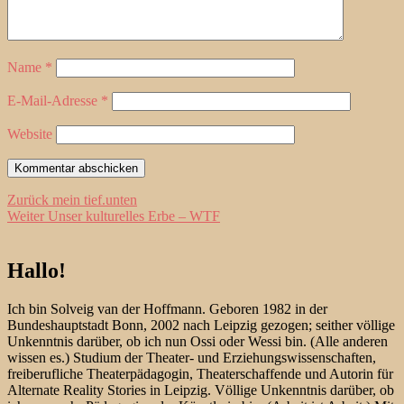
Name
*
E-Mail-Adresse
*
Website
Beitragsnavigation
Vorheriger
Zurück
mein tief.unten
Nächster
Beitrag:
Weiter
Unser kulturelles Erbe – WTF
Beitrag:
Hallo!
Ich bin Solveig van der Hoffmann. Geboren 1982 in der
Bundeshauptstadt Bonn, 2002 nach Leipzig gezogen; seither völlige
Unkenntnis darüber, ob ich nun Ossi oder Wessi bin. (Alle anderen
wissen es.) Studium der Theater- und Erziehungswissenschaften,
freiberufliche Theaterpädagogin, Theaterschaffende und Autorin für
Alternate Reality Stories in Leipzig. Völlige Unkenntnis darüber, ob