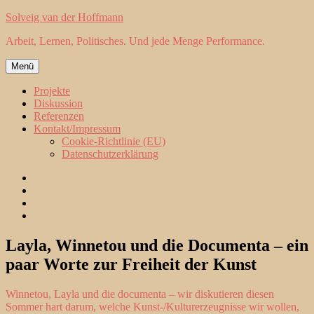
Zum
Solveig van der Hoffmann
Inhalt
Arbeit, Lernen, Politisches. Und jede Menge Performance.
springen
Menü
Projekte
Diskussion
Referenzen
Kontakt/Impressum
Cookie-Richtlinie (EU)
Datenschutzerklärung
Projekte
Diskussion
Referenzen
Kontakt/Impressum
Layla, Winnetou und die Documenta – ein
paar Worte zur Freiheit der Kunst
Winnetou, Layla und die documenta – wir diskutieren diesen
Sommer hart darum, welche Kunst-/Kulturerzeugnisse wir wollen,