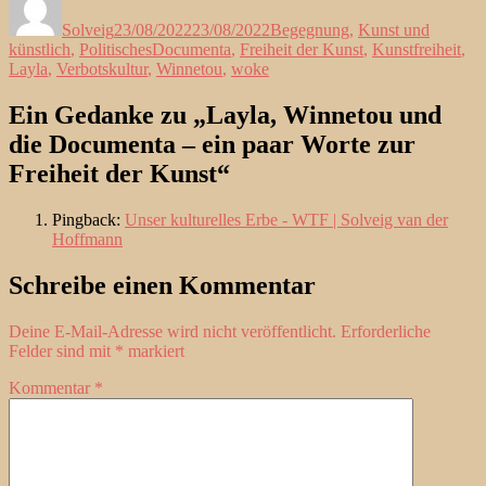
am
Solveig
23/08/2022
23/08/2022
Begegnung
,
Kunst und
Schlagwörter
künstlich
,
Politisches
Documenta
,
Freiheit der Kunst
,
Kunstfreiheit
,
Layla
,
Verbotskultur
,
Winnetou
,
woke
Ein Gedanke zu „Layla, Winnetou und
die Documenta – ein paar Worte zur
Freiheit der Kunst“
Pingback:
Unser kulturelles Erbe - WTF | Solveig van der
Hoffmann
Schreibe einen Kommentar
Deine E-Mail-Adresse wird nicht veröffentlicht.
Erforderliche
Felder sind mit
*
markiert
Kommentar
*