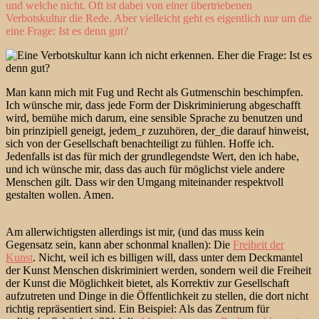
und welche nicht. Oft ist dabei von einer übertriebenen
Verbotskultur die Rede. Aber vielleicht geht es eigentlich nur um die
eine Frage: Ist es denn gut?
Man kann mich mit Fug und Recht als Gutmenschin beschimpfen.
Ich wünsche mir, dass jede Form der Diskriminierung abgeschafft
wird, bemühe mich darum, eine sensible Sprache zu benutzen und
bin prinzipiell geneigt, jedem_r zuzuhören, der_die darauf hinweist,
sich von der Gesellschaft benachteiligt zu fühlen. Hoffe ich.
Jedenfalls ist das für mich der grundlegendste Wert, den ich habe,
und ich wünsche mir, dass das auch für möglichst viele andere
Menschen gilt. Dass wir den Umgang miteinander respektvoll
gestalten wollen. Amen.
Am allerwichtigsten allerdings ist mir, (und das muss kein
Gegensatz sein, kann aber schonmal knallen): Die
Freiheit der
Kunst
. Nicht, weil ich es billigen will, dass unter dem Deckmantel
der Kunst Menschen diskriminiert werden, sondern weil die Freiheit
der Kunst die Möglichkeit bietet, als Korrektiv zur Gesellschaft
aufzutreten und Dinge in die Öffentlichkeit zu stellen, die dort nicht
richtig repräsentiert sind. Ein Beispiel: Als das Zentrum für