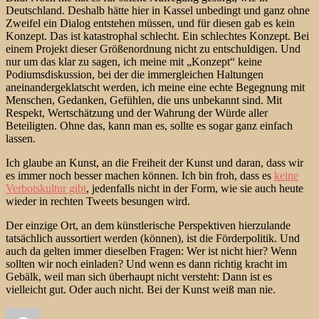
Deutschland. Deshalb hätte hier in Kassel unbedingt und ganz ohne
Zweifel ein Dialog entstehen müssen, und für diesen gab es kein
Konzept. Das ist katastrophal schlecht. Ein schlechtes Konzept. Bei
einem Projekt dieser Größenordnung nicht zu entschuldigen. Und
nur um das klar zu sagen, ich meine mit „Konzept“ keine
Podiumsdiskussion, bei der die immergleichen Haltungen
aneinandergeklatscht werden, ich meine eine echte Begegnung mit
Menschen, Gedanken, Gefühlen, die uns unbekannt sind. Mit
Respekt, Wertschätzung und der Wahrung der Würde aller
Beteiligten. Ohne das, kann man es, sollte es sogar ganz einfach
lassen.
Ich glaube an Kunst, an die Freiheit der Kunst und daran, dass wir
es immer noch besser machen können. Ich bin froh, dass es
keine
Verbotskultur gibt
, jedenfalls nicht in der Form, wie sie auch heute
wieder in rechten Tweets besungen wird.
Der einzige Ort, an dem künstlerische Perspektiven hierzulande
tatsächlich aussortiert werden (können), ist die Förderpolitik. Und
auch da gelten immer dieselben Fragen: Wer ist nicht hier? Wenn
sollten wir noch einladen? Und wenn es dann richtig kracht im
Gebälk, weil man sich überhaupt nicht versteht: Dann ist es
vielleicht gut. Oder auch nicht. Bei der Kunst weiß man nie.
Autor
Veröffentlicht
Kategorien