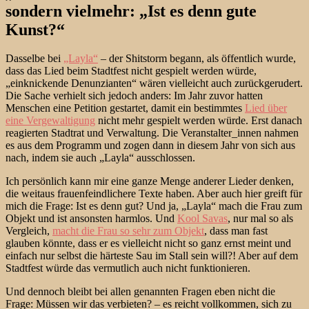
sondern vielmehr: „Ist es denn gute
Kunst?“
Dasselbe bei
„Layla“
– der Shitstorm begann, als öffentlich wurde,
dass das Lied beim Stadtfest nicht gespielt werden würde,
„einknickende Denunzianten“ wären vielleicht auch zurückgerudert.
Die Sache verhielt sich jedoch anders: Im Jahr zuvor hatten
Menschen eine Petition gestartet, damit ein bestimmtes
Lied über
eine Vergewaltigung
nicht mehr gespielt werden würde. Erst danach
reagierten Stadtrat und Verwaltung. Die Veranstalter_innen nahmen
es aus dem Programm und zogen dann in diesem Jahr von sich aus
nach, indem sie auch „Layla“ ausschlossen.
Ich persönlich kann mir eine ganze Menge anderer Lieder denken,
die weitaus frauenfeindlichere Texte haben. Aber auch hier greift für
mich die Frage: Ist es denn gut? Und ja, „Layla“ mach die Frau zum
Objekt und ist ansonsten harmlos. Und
Kool Savas
, nur mal so als
Vergleich,
macht die Frau so sehr zum Objekt
, dass man fast
glauben könnte, dass er es vielleicht nicht so ganz ernst meint und
einfach nur selbst die härteste Sau im Stall sein will?! Aber auf dem
Stadtfest würde das vermutlich auch nicht funktionieren.
Und dennoch bleibt bei allen genannten Fragen eben nicht die
Frage: Müssen wir das verbieten? – es reicht vollkommen, sich zu